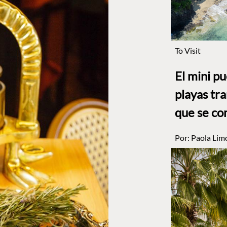
To Visit
El mini p
playas tr
que se co
Por:
Paola Lim