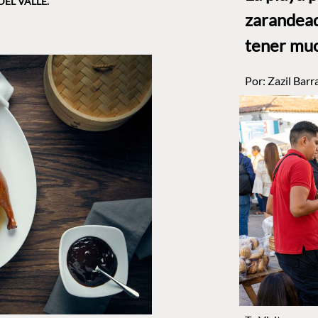
DEL VALLE.
zarandead
tener muc
Por:
Zazil Barr