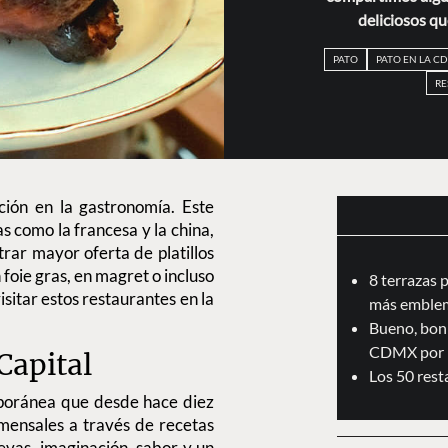
deliciosos q
PATO
PATO EN LA C
RE
ación en la gastronomía. Este
as como la francesa y la china,
rar mayor oferta de platillos
 foie gras, en magret o incluso
8 terrazas 
visitar estos restaurantes en la
más emblem
Bueno, boni
CDMX por 
Capital
Los 50 res
poránea que desde hace diez
mensales a través de recetas
evas, imaginación, sabor y un