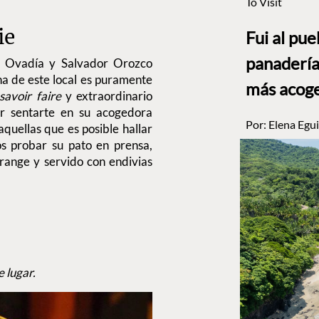
To Visit
ie
Fui al pu
panadería
l Ovadía y Salvador Orozco
ina de este local es puramente
más acog
savoir faire
y extraordinario
or sentarte en su acogedora
Por:
Elena Egui
aquellas que es posible hallar
s probar su pato en prensa,
range y servido con endivias
e lugar.