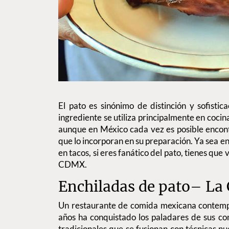
El pato es sinónimo de distinción y sofistic
ingrediente se utiliza principalmente en cocin
aunque en México cada vez es posible encont
que lo incorporan en su preparación. Ya sea en
en tacos, si eres fanático del pato, tienes que 
CDMX.
Enchiladas de pato– La 
Un restaurante de comida mexicana contem
años ha conquistado los paladares de sus co
tradicionales que se fusionan con técnicas nu