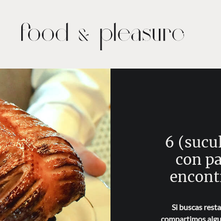
6 (sucul
con p
encont
Si buscas rest
compartimos algun