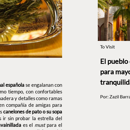
To Visit
El pueblo
para mayo
tranquili
nal española
se engalanan con
smo tiempo, con confortables
Por:
Zazil Barr
, madera y detalles como ramas
r en compañía de amigas para
os
canelones de pato o su sopa
ir sin probar la estrella del
ainillada
es el
must
para el