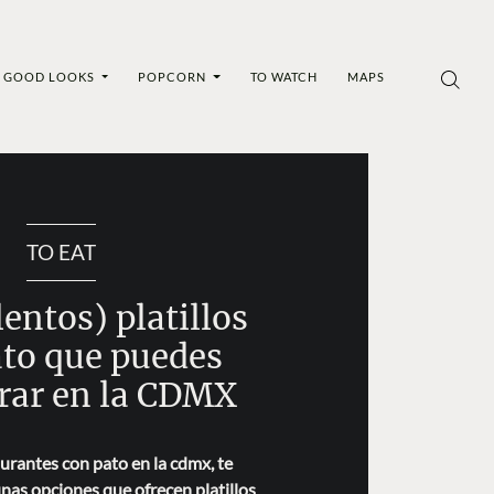
GOOD LOOKS
POPCORN
TO WATCH
MAPS
TO EAT
entos) platillos
ato que puedes
rar en la CDMX
aurantes con pato en la cdmx, te
as opciones que ofrecen platillos