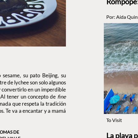
Rompope: 
Por:
Aída Quin
 sesame, su pato Beijing, su
stre de lychee son solo algunos
 convertirlo en un imperdible
 Al tener un concepto de
fine
inada que respeta la tradición
s. Te va a encantar y a mamá
To Visit
 LOMAS DE
La playa 