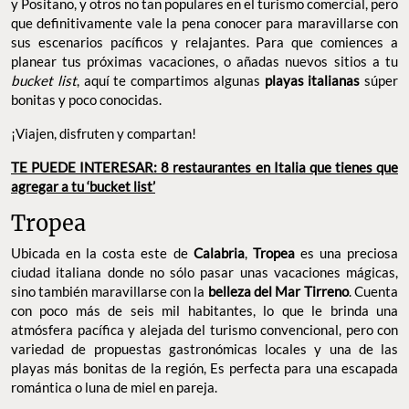
no sólo por su increíble acervo histórico y cultural, sino también
por contar con una maravillosa gastronomía y algunos destinos
de playa despampanantes. Están los más conocidos como
Amalfi y Positano, y otros no tan populares en el turismo
comercial, pero que definitivamente vale la pena conocer para
maravillarse con sus escenarios pacíficos y relajantes. Para que
comiences a planear tus próximas vacaciones, o añadas nuevos
sitios a tu
, aquí te compartimos algunas
bucket list
playas
súper bonitas y poco conocidas.
italianas
¡Viajen, disfruten y compartan!
TE PUEDE INTERESAR: 8 restaurantes en Italia que tienes
que agregar a tu ‘bucket list’
Tropea
Ubicada en la costa este de
,
es una preciosa
Calabria
Tropea
ciudad italiana donde no sólo pasar unas vacaciones mágicas,
sino también maravillarse con la
.
belleza del Mar Tirreno
Cuenta con poco más de seis mil habitantes, lo que le brinda una
atmósfera pacífica y alejada del turismo convencional, pero con
variedad de propuestas gastronómicas locales y una de las