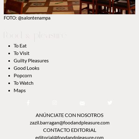
FOTO: @salontenampa
To Eat
To Visit
Guilty Pleasures
Good Looks
Popcorn
To Watch
Maps
ANÚNCIATE CON NOSOTROS
zazil.barragan@foodandpleasure.com
CONTACTO EDITORIAL
editorial@foodandpleasure.com