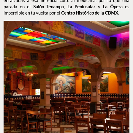
enraizadas a esa herencia cultural mexicana, por lo que una
parada en el
Salón Tenampa
,
La Peninsular
y
La Ópera
es
imperdible en tu vuelta por el
Centro Histórico de la CDMX
.