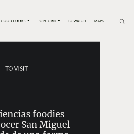
GOOD LOOKS
POPCORN
TO WATCH
MAPS
TO VISIT
iencias foodies
nocer San Miguel