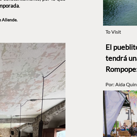
emporada
.
e Allende.
To Visit
El puebli
tendrá un
Rompope: 
Por:
Aída Quin