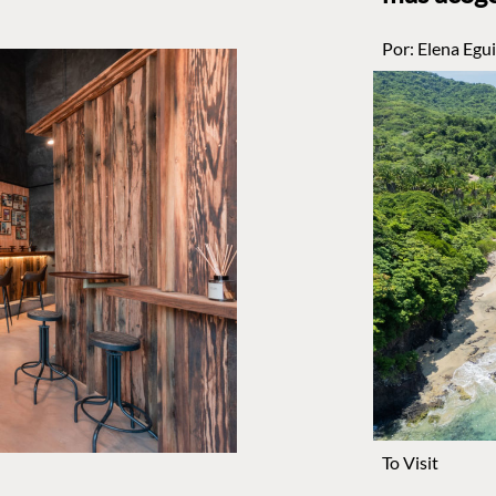
Por:
Elena Egui
To Visit