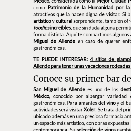
México
, considerada como la
Mejor Ciudad 
como
Patrimonio de la Humanidad por 
atractivos que la hacen digna de visitar. Si 
artístico
y
cultural
sorprendente, también of
foodies
increíbles
, que sin duda alguna permit
forma distinta. Aquí te compartimos algunos
Miguel de Allende
en caso de querer enfoc
gastronómicas.
TE PUEDE INTERESAR:
4 sitios de glamp
Allende para tener unas vacaciones rodeadas
Conoce su primer bar de
San Miguel de Allende
es uno de los
dest
México
, conocido por albergar variedad d
gastronómicas. Para amantes del
vino
y el b
actividades será visitar
Xoler
. Se trata del pr
ubicado además en una preciosa farmacia ant
un espacio más artístico, con obras expuestas
contemporánea. Su
selección de vinos
cambia