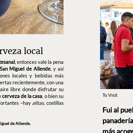
rveza local
tesanal
, entonces vale la pena
San Miguel de Allende
, y así
ones locales y bebidas más
uertas recientemente, con una
 aire libre donde disfrutar su
To Visit
e
cerveza de la casa
, o bien su
fortantes –hay
alitas
, costillas
Fui al pu
panadería
iguel de Allende.
más acog