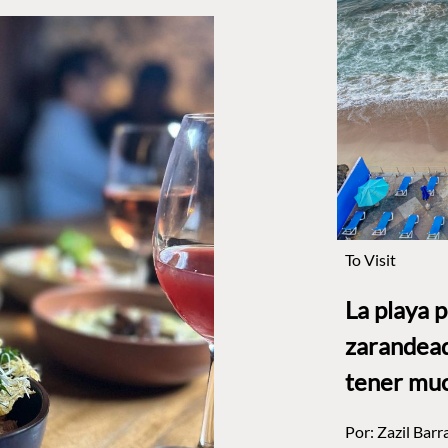
To Visit
La playa 
zarandead
tener muc
Por:
Zazil Barr