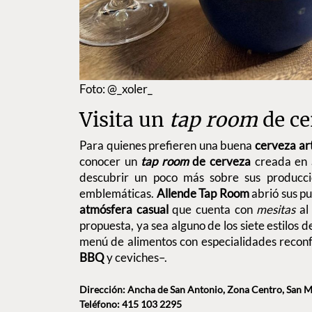
Foto: @_xoler_
Visita un
tap room
de ce
Para quienes prefieren una buena
cerveza ar
conocer un
tap room
de cerveza
creada en
descubrir un poco más sobre sus producci
emblemáticas.
Allende Tap Room
abrió sus p
atmósfera casual
que cuenta con
mesitas
al
propuesta, ya sea alguno de los siete estilos d
menú de alimentos con especialidades recon
BBQ
y ceviches–.
Dirección: Ancha de San Antonio, Zona Centro, San M
Teléfono: 415 103 2295