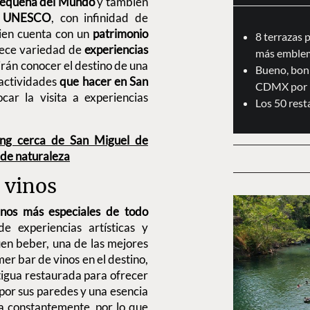
Pequeña del Mundo
y también
la UNESCO
, con infinidad de
bien cuenta con un
patrimonio
8 terrazas 
rece variedad de
experiencias
más emblem
irán conocer el destino de una
Bueno, boni
 actividades
que hacer en San
CDMX por 
ar la visita a experiencias
Los 50 res
ing cerca de San Miguel de
 de naturaleza
 vinos
inos más especiales de todo
e experiencias artísticas y
uen beber, una de las mejores
imer bar de vinos en el destino,
igua restaurada para ofrecer
 por sus paredes y una esencia
 constantemente, por lo que