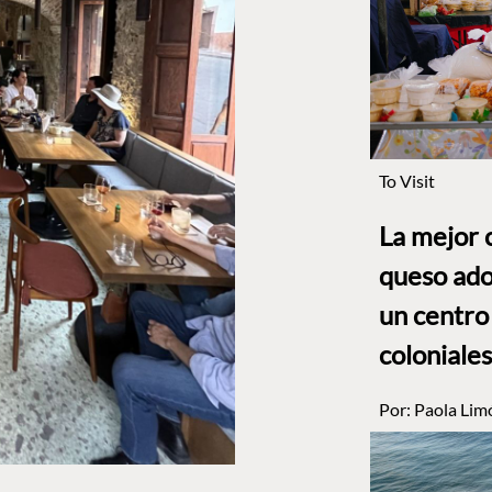
To Visit
La mejor 
queso ado
un centro
coloniales
Por:
Paola Lim