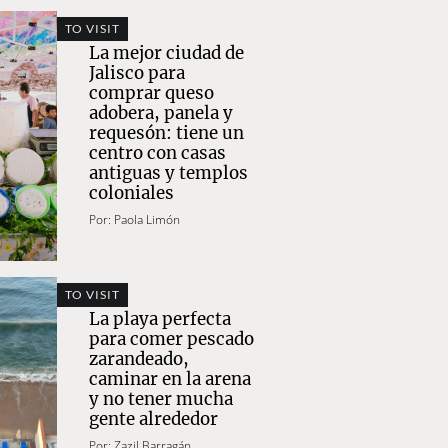
TO VISIT
La mejor ciudad de
Jalisco para
comprar queso
adobera, panela y
requesón: tiene un
centro con casas
antiguas y templos
coloniales
Por:
Paola Limón
TO VISIT
La playa perfecta
para comer pescado
zarandeado,
caminar en la arena
y no tener mucha
gente alrededor
Por:
Zazil Barragán