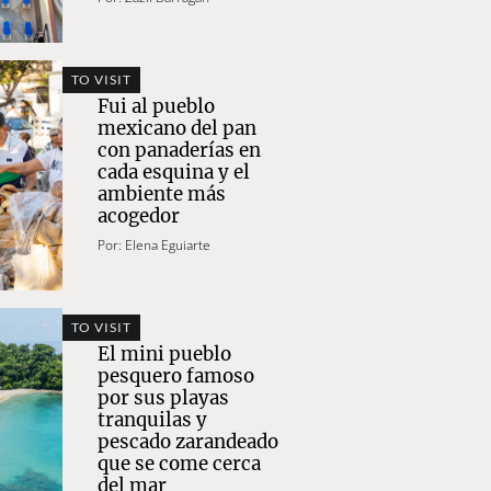
TO VISIT
Fui al pueblo
mexicano del pan
con panaderías en
cada esquina y el
ambiente más
acogedor
Por:
Elena Eguiarte
TO VISIT
El mini pueblo
pesquero famoso
por sus playas
tranquilas y
pescado zarandeado
que se come cerca
del mar