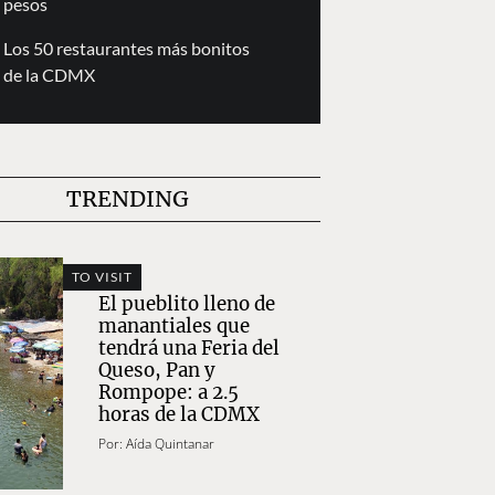
pesos
Los 50 restaurantes más bonitos
de la CDMX
TRENDING
TO VISIT
El pueblito lleno de
manantiales que
tendrá una Feria del
Queso, Pan y
Rompope: a 2.5
horas de la CDMX
Por:
Aída Quintanar