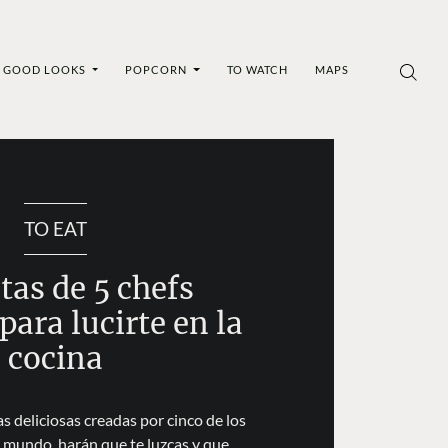
GOOD LOOKS
POPCORN
TO WATCH
MAPS
TO EAT
tas de 5 chefs
ara lucirte en la
cocina
s deliciosas creadas por cinco de los
 mundo, harán que te luzcas y que