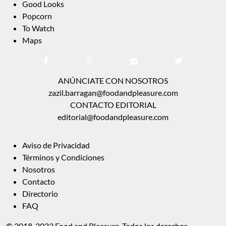
Good Looks
Popcorn
To Watch
Maps
ANÚNCIATE CON NOSOTROS
zazil.barragan@foodandpleasure.com
CONTACTO EDITORIAL
editorial@foodandpleasure.com
Aviso de Privacidad
Términos y Condiciones
Nosotros
Contacto
Directorio
FAQ
© 2018-2023 Food and Pleasure. Todos los derechos