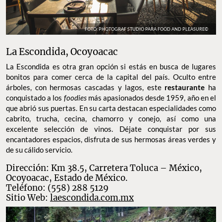
FOTO: PHOTOGRAF STUDIO PARA FOOD AND PLEASURE©
La Escondida, Ocoyoacac
La Escondida es otra gran opción si estás en busca de lugares
bonitos para comer cerca de la capital del país. Oculto entre
árboles, con hermosas cascadas y lagos, este
restaurante
ha
conquistado a los
foodies
más apasionados desde 1959, año en el
que abrió sus puertas. En su carta destacan especialidades como
cabrito, trucha, cecina, chamorro y conejo, así como una
excelente selección de vinos. Déjate conquistar por sus
encantadores espacios, disfruta de sus hermosas áreas verdes y
de su cálido servicio.
Dirección: Km 38.5, Carretera Toluca – México,
Ocoyoacac, Estado de México.
Teléfono: (558) 288 5129
Sitio Web:
laescondida.com.mx