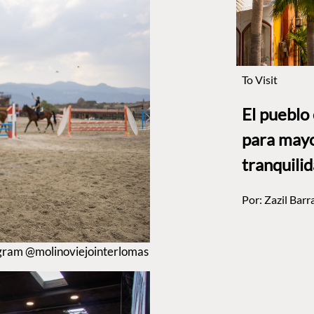
To Visit
El pueblo
para mayo
tranquili
Por:
Zazil Barr
tagram @molinoviejointerlomas