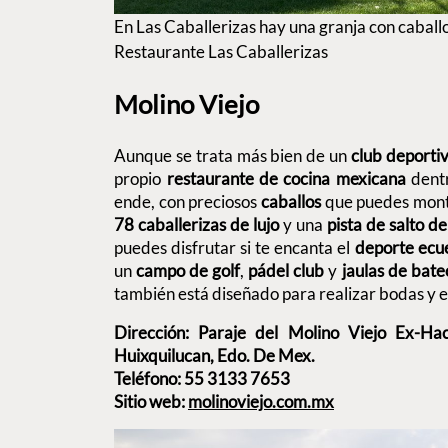
En Las Caballerizas hay una granja con caball
Restaurante Las Caballerizas
Molino Viejo
Aunque se trata más bien de un
club deporti
propio
restaurante de cocina mexicana
dent
ende, con preciosos
caballos
que puedes monta
78 caballerizas de lujo
y una
pista de salto 
puedes disfrutar si te encanta el
deporte ecu
un
campo de golf
,
pádel club
y
jaulas de bate
también está diseñado para realizar bodas y e
Dirección: Paraje del Molino Viejo Ex-H
Huixquilucan, Edo. De Mex.
Teléfono: 55 3133 7653
Sitio web:
molinoviejo.com.mx