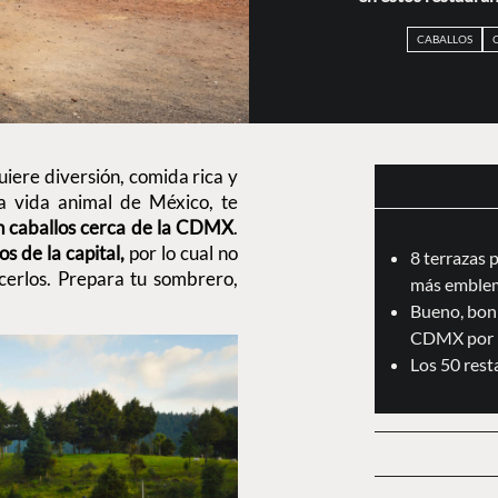
CABALLOS
uiere diversión, comida rica y
a vida animal de México, te
n caballos cerca de la CDMX
.
s de la capital,
por lo cual no
8 terrazas 
cerlos. Prepara tu sombrero,
más emblem
Bueno, boni
CDMX por 
Los 50 res