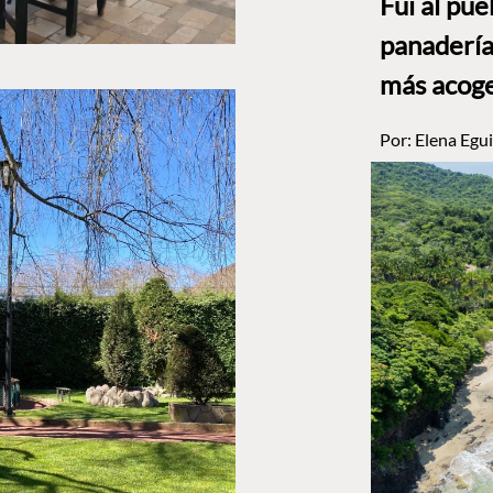
Fui al pu
panadería
más acog
Por:
Elena Egui