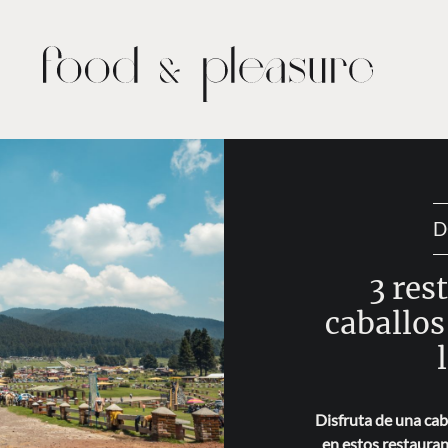
D
3 res
caballos
Disfruta de una cab
en estos restauran