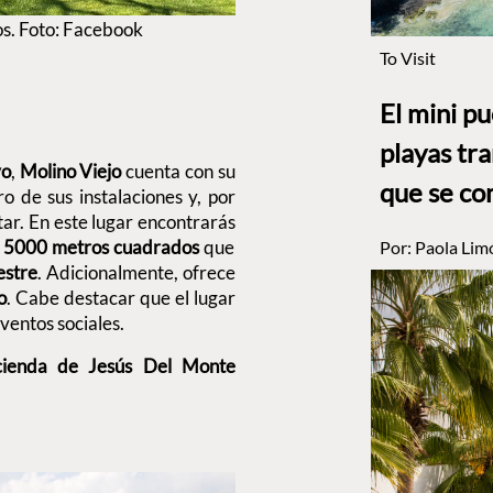
os. Foto: Facebook
To Visit
El mini p
playas tr
vo
,
Molino Viejo
cuenta con su
que se co
ro de sus instalaciones y, por
r. En este lugar encontrarás
de 5000 metros cuadrados
que
Por:
Paola Lim
estre
. Adicionalmente, ofrece
o
. Cabe destacar que el lugar
ventos sociales.
acienda de Jesús Del Monte