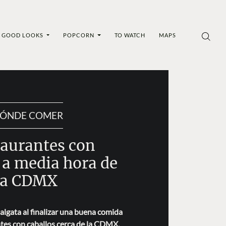
GOOD LOOKS
POPCORN
TO WATCH
MAPS
ÓNDE COMER
taurantes con
 a media hora de
la CDMX
algata al finalizar una buena comida
tes con caballos cerca de la CDMX.