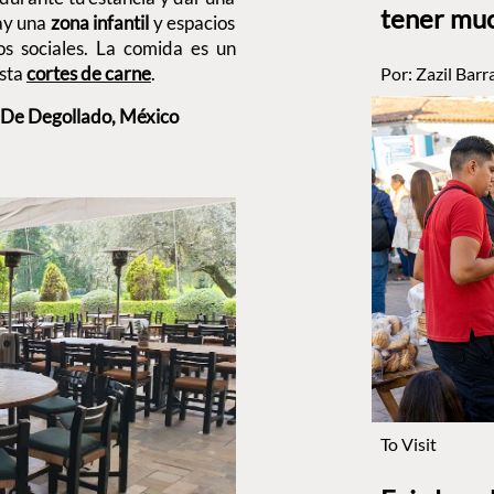
tener muc
ay una
zona infantil
y espacios
s sociales. La comida es un
asta
cortes de carne
.
Por:
Zazil Barr
n De Degollado, México
To Visit