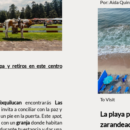
Por:
Aída Quin
pa y retiros en este centro
To Visit
ixquilucan
encontrarás
Las
invita a conciliar con la paz y
La playa 
un pie en la puerta. Este
spot
,
a con un
granja
donde habitan
zarandead
durante tu estancia y dar una