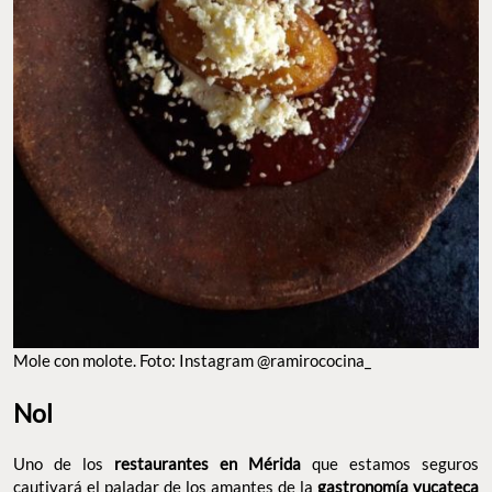
MOLE CON MOLOTE. FOTO: INSTAGRAM @RAMIROCOCINA_
Nol
Uno de los
restaurantes en Mérida
que estamos seguros
cautivará el paladar de los amantes de la
gastronomía yucateca
contemporánea
es, sin duda,
Nol
. Pues este
spot
ubicado en el
corazón de la capital de
Yucatán
, ofrece una propuesta culinaria
que fusiona la tradición con la modernidad, tanto en sus espacios
como en sus platillos. La cocina está a cargo del chef Erick