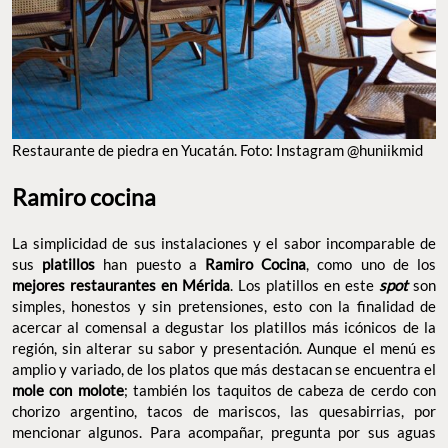
RESTAURANTE DE PIEDRA EN YUCATÁN. FOTO: INSTAGRAM @HUNIIKMID
Ramiro cocina
La simplicidad de sus instalaciones y el sabor incomparable de
sus
platillos
han puesto a
Ramiro Cocina
, como uno de los
mejores restaurantes en Mérida
. Los platillos en este
spot
son
simples, honestos y sin pretensiones, esto con la finalidad de
acercar al comensal a degustar los platillos más icónicos de la
región, sin alterar su sabor y presentación. Aunque el menú es
amplio y variado, de los platos que más destacan se encuentra el
mole con molote
; también los taquitos de cabeza de cerdo con
chorizo argentino, tacos de mariscos, las quesabirrias, por
mencionar algunos. Para acompañar, pregunta por sus aguas
frescas de temporada, sino duda, son la mejor opción.
Dirección: Calle 41, Paseo de Montejo, Mérida,