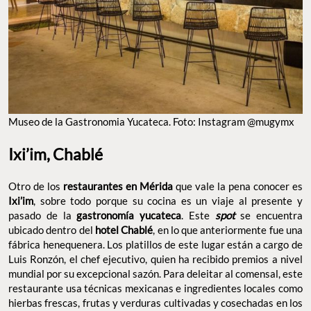
MUSEO DE LA GASTRONOMIA YUCATECA. FOTO: INSTAGRAM @MUGYMX
Ixi’im, Chablé
Otro de los
restaurantes en Mérida
que vale la pena conocer es
Ixi’im
, sobre todo porque su cocina es un viaje al presente y
pasado de la
gastronomía yucateca
. Este
spot
se encuentra
ubicado dentro del
hotel Chablé
, en lo que anteriormente fue
una fábrica henequenera. Los platillos de este lugar están a
cargo de Luis Ronzón, el chef ejecutivo, quien ha recibido premios
a nivel mundial por su excepcional sazón. Para deleitar al
comensal, este restaurante usa técnicas mexicanas e
ingredientes locales como hierbas frescas, frutas y verduras
cultivadas y cosechadas en los jardines mayas, para dar vida a
cada uno de los platillos. Además, las instalaciones, su barra, y su