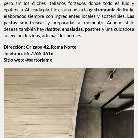
Sartoria
Con un ambiente divertido, sencillo pero elegante,
Sartoria
ha
logrado conquistar el paladar de los comensales y hasta el de los
foodies
más exigentes. Su concepto es ser una
ostería italiana,
pero sin los clichés italianos forzados donde todo es lujo y
opulencia. Ahí cada platillo es una oda a la
gastronomía de Italia
,
elaborados siempre con ingredientes locales y sostenibles.
Las
pastas son frescas
y preparadas al momento. Aunque si lo
deseas también hay
risottos
,
ensaladas
,
postres
y una cuidadosa
selección de vinos, además de cócteles.
Dirección: Orizaba 42, Roma Norte
Teléfono: 55 7265 3616
Sitio web:
@sartoriamx