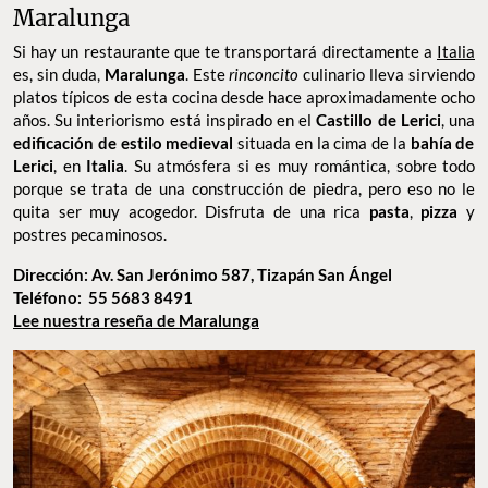
TORTELLINI DE ESPINACA. FOTO: INSTAGRAM @_SUPPLI
Maralunga
Si hay un restaurante que te transportará directamente a
Italia
es, sin duda,
Maralunga
. Este
rinconcito
culinario lleva sirviendo
platos típicos de esta cocina desde hace aproximadamente ocho
años. Su interiorismo está inspirado en el
Castillo de Lerici
, una
edificación de estilo medieval
situada en la cima de la
bahía de
Lerici
, en
Italia
. Su atmósfera si es muy romántica, sobre todo
porque se trata de una construcción de piedra, pero eso no le
quita ser muy acogedor. Disfruta de una rica
pasta
,
pizza
y
postres pecaminosos.
Dirección: Av. San Jerónimo 587, Tizapán San Ángel
Teléfono: 55 5683 8491
Lee nuestra reseña de Maralunga