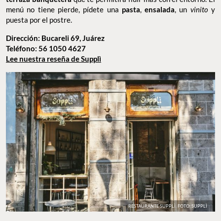
descubrirás un establecimiento con mucha
ondita
, sobre todo por
su
interiorismo ecléctico
que combina elementos clásicos y
antiguos con una estética más minimalista e industrial. El
spot
es
pequeño, y aunque si hay mesas en el interior, también tiene una
terraza banquetera
que te permitirá fluir más con el entorno. El
menú no tiene pierde, pídete una
pasta
,
ensalada
, un
vinito
y
puesta por el postre.
Dirección: Bucareli 69, Juárez
Teléfono: 56 1050 4627
Lee nuestra reseña de Supplì