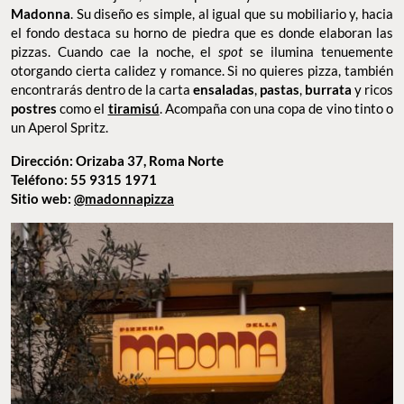
será tu nuevo go-to para ir a cenar con tu grupito
Pizzería della Madonna
Otro de los restaurantes italianos en la CDMX que tienen un
interiorismo relajado, ameno pero muy
cool
es
Pizzería della
Madonna
. Su diseño es simple, al igual que su mobiliario y, hacia
el fondo destaca su horno de piedra que es donde elaboran las
pizzas. Cuando cae la noche, el
spot
se ilumina tenuemente
otorgando cierta calidez y romance. Si no quieres pizza, también
encontrarás dentro de la carta
ensaladas
,
pastas
,
burrata
y ricos
postres
como el
tiramisú
. Acompaña con una copa de vino tinto o
un Aperol Spritz.
Dirección: Orizaba 37, Roma Norte
Teléfono: 55 9315 1971
Sitio web:
@madonnapizza