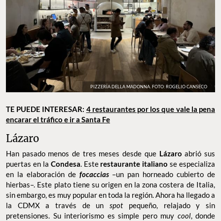
PIZZERÍA DELLA MADONNA. FOTO: ROGELIO CANSECO
TE PUEDE INTERESAR:
4 restaurantes por los que vale la pena
encarar el tráfico e ir a Santa Fe
Lázaro
Han pasado menos de tres meses desde que
Lázaro
abrió sus
puertas en la
Condesa
. Este
restaurante italiano
se especializa
en la elaboración de
focaccias
–un pan horneado cubierto de
hierbas–. Este plato tiene su origen en la zona costera de Italia,
sin embargo, es muy popular en toda la región. Ahora ha llegado a
la CDMX a través de un
spot
pequeño, relajado y sin
pretensiones. Su interiorismo es simple pero muy
cool
, donde