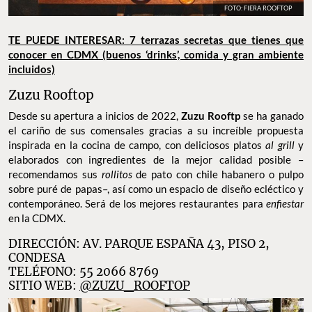
FOTO: FIERA ROOFTOP
TE PUEDE INTERESAR: 7 terrazas secretas que tienes que
conocer en CDMX (buenos ‘drinks’, comida y gran ambiente
incluidos)
Zuzu Rooftop
Desde su apertura a inicios de 2022,
Zuzu Rooftp
se ha ganado
el cariño de sus comensales gracias a su increíble propuesta
inspirada en la cocina de campo, con deliciosos platos
al grill
y
elaborados con ingredientes de la mejor calidad posible –
recomendamos sus
rollitos
de pato con chile habanero o pulpo
sobre puré de papas–, así como un espacio de diseño ecléctico y
contemporáneo. Será de los mejores restaurantes para
enfiestar
en la CDMX.
DIRECCIÓN: AV. PARQUE ESPAÑA 43, PISO 2,
CONDESA
TELÉFONO: 55 2066 8769
SITIO WEB:
@ZUZU_ROOFTOP