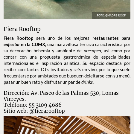
FOTO: @MADRE_ROOF
Fiera Rooftop
Fiera Rooftop
será uno de los mejores
restaurantes para
enfiestar
en la CDMX,
una maravillosa terraza característica por
su decoración bohemia y ambiente de
precopeo
, así como por
contar con una propuesta gastronómica de especialidades
internacionales e inspiración asiática. Su espacio destaca por
recibir constantes DJ’s invitados y
sets
en vivo, por lo que suele
frecuentarse por amistades que busquen deleitarse con su menú,
pasar un buen rato y disfrutar un par de
drinks
.
Dirección: Av. Paseo de las Palmas 530, Lomas –
Virreyes.
Teléfono: 55 3109 4686
Sitio web:
@fierarooftop