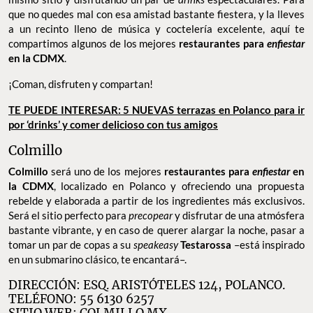
que no quedes mal con esa amistad bastante fiestera, y la lleves
a un recinto lleno de música y coctelería excelente, aquí te
compartimos algunos de los mejores
restaurantes para
enfiestar
en la CDMX
.
¡Coman, disfruten y compartan!
TE PUEDE INTERESAR: 5 NUEVAS terrazas en Polanco para ir
por ‘drinks’ y comer delicioso con tus amigos
Colmillo
Colmillo
será uno de los mejores
restaurantes para
enfiestar
en
la CDMX
, localizado en Polanco y ofreciendo una propuesta
rebelde y elaborada a partir de los ingredientes más exclusivos.
Será el sitio perfecto para
precopear
y disfrutar de una atmósfera
bastante vibrante, y en caso de querer alargar la noche, pasar a
tomar un par de copas a su
speakeasy
Testarossa
–está inspirado
en un submarino clásico, te encantará–.
DIRECCIÓN: ESQ. ARISTÓTELES 124, POLANCO.
TELÉFONO: 55 6130 6257
SITIO WEB:
COLMILLO.MX