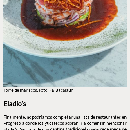
TORRE DE MARISCOS. FOTO: FB BACALAUH
Eladio’s
Finalmente, no podríamos completar una lista de restaurantes en
Progreso a donde los yucatecos adoran ir a comer sin
mencionar Eladio’s. Se trata de una
donde
cantina
tradicional
cada ronda de bebidas incluye antojitos y platos típicos
para picar. Conforme va avanzando la comida, los
yucatecos
platos se vuelven más y más sustanciosos y sofisticados. Vale
la pena mencionar que se trata de un
, y no es
sitio familiar
necesario pedir alcohol para disfrutar de la dinámica —todas las
bebidas participan— . El restaurante es bastante amplio, pero si
tienes oportunidad, siéntate en la
, donde
terraza sobre la arena
además suele haber música en vivo.
Dirección: Calle 80 & 19 Colonia Centro