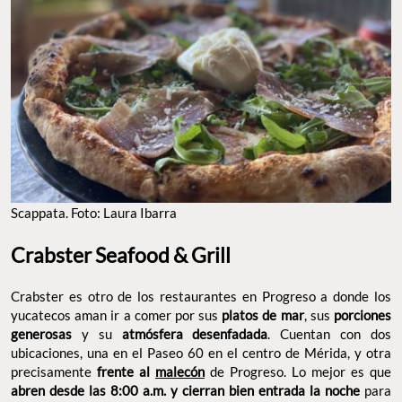
SCAPPATA. FOTO: LAURA IBARRA
Crabster Seafood & Grill
Crabster es otro de los restaurantes en Progreso a donde los
yucatecos aman ir a comer por sus
, sus
platos de mar
y su
. Cuentan
porciones generosas
atmósfera desenfadada
con dos ubicaciones, una en el Paseo 60 en el centro de Mérida,
y otra precisamente
de Progreso. Lo mejor es
frente al
malecón
que
abren desde las 8:00 a.m. y cierran bien entrada la noche
para recibir a sus comensales a toda hora del día, con
un
. Sí o sí
servicio eficiente y un ambiente animadoy sofisticado
te recomendamos probar el
: crujiente
pulpo frito con castacán
por fuera, suave y tierno por dentro.
Dirección: C. 19 148a, Boulevard Turístico Malecón