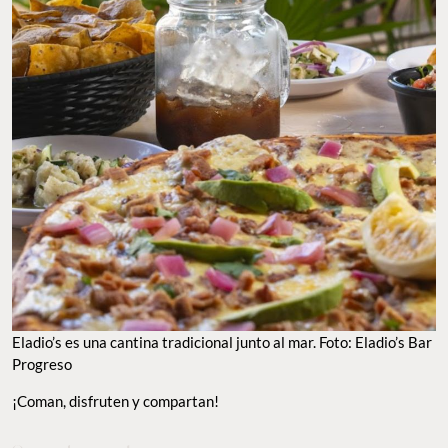
ELADIO’S ES UNA CANTINA TRADICIONAL JUNTO AL MAR. FOTO: ELADIO’S BAR
PROGRESO
¡Coman, disfruten y compartan!
TO EAT
TO VISIT
GUILTY PLEASURES
GOOD LOOKS
POPCORN
TO WATCH