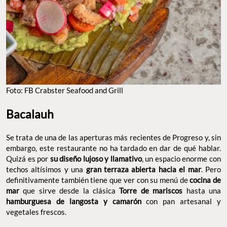
FOTO: FB CRABSTER SEAFOOD AND GRILL
Bacalauh
Se trata de una de las aperturas más recientes de Progreso y,
sin embargo, este restaurante no ha tardado en dar de qué
hablar. Quizá es por
, un espacio
su diseño lujoso y llamativo
enorme con techos altísimos y una
gran terraza abierta hacia
. Pero definitivamente también tiene que ver con su menú
el mar
de
que sirve desde la clásica
cocina de mar
Torre de mariscos
hasta una
con pan
hamburguesa de langosta y camarón
artesanal y vegetales frescos.
Dirección: Boulevard turístico Malecón, Manzana y 80 entre
Calle 78, Centro
Teléfono: 999 138 3977
Sitio Web:
@bacalauhmx