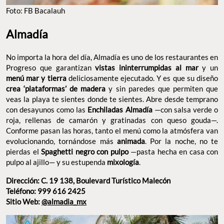
FOTO: FB BACALAUH
Almadía
No importa la hora del día, Almadía es uno de los restaurantes
en Progreso que garantizan
y un
vistas ininterrumpidas al mar
deliciosamente ejecutado. Y es que su
menú mar y tierra
diseño
y sin paredes que
crea ‘plataformas’ de madera
permiten que veas la playa te sientes donde te sientes. Abre
desde temprano con desayunos como las
Enchiladas Almadía
—con salsa verde o roja, rellenas de camarón y gratinadas con
queso gouda—. Conforme pasan las horas, tanto el menú como
la atmósfera van evolucionando, tornándose más
. Por
animada
la noche, no te pierdas el
—pasta
Spaghetti negro con pulpo
hecha en casa con pulpo al ajillo— y su estupenda
.
mixología
Dirección: C. 19 138, Boulevard Turístico Malecón
Teléfono: 999 616 2425
Sitio Web:
@almadia_mx