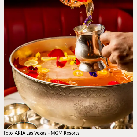
FOTO: ARIA LAS VEGAS – MGM RESORTS
Carbone Riviera: cocina de las costas
italianas con la única terraza sobre la
fuente del Bellagio
Debo admitir que, aunque comí delicioso en Carbone Riviera, la
razón por la que lo considero un
must
en Las Vegas no es el menú,
sino
las vistas
. Y es que es el
único restaurante que cuenta con
una terraza directamente sobre el lago del Bellagio
, con vistas
privilegiadas hacia el
show de las
fuentes
. Es por eso que es más
que recomendable reservar con anticipación para encontrar una
mesa afuera. Ahora bien, la comida también está a la altura de
las expectativas. Se trata de un nuevo concepto de CARBONE,
aclamado por su
cocina italo-americana
donde platos como el