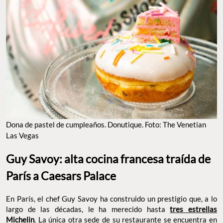
DONA DE PASTEL DE CUMPLEAÑOS. DONUTIQUE. FOTO: THE VENETIAN LAS VEGAS
Guy Savoy: alta cocina francesa traída de
París a Caesars Palace
En París, el chef Guy Savoy ha construido un prestigio que, a lo
largo de las décadas, le ha merecido hasta
tres estrellas
Michelin
. La única otra sede de su restaurante se encuentra en
Las Vegas, y comer ahí es un viaje en sí mismo. Aquí, la
alta
cocina francesa
hace gala de sus mejores técnicas e
ingredientes, pero también de la
precisión del servicio de sala
que hacen de toda la experiencia un momento casi religioso. El
menú degustación
cuenta la historia de la gastronomía francesa
con una elegancia donde ingredientes como el
caviar, la trufa y
foie gras
brillan con autenticidad, no con pretensiones. Si te
quieres consentir, su cava tiene una
selección envidiable de