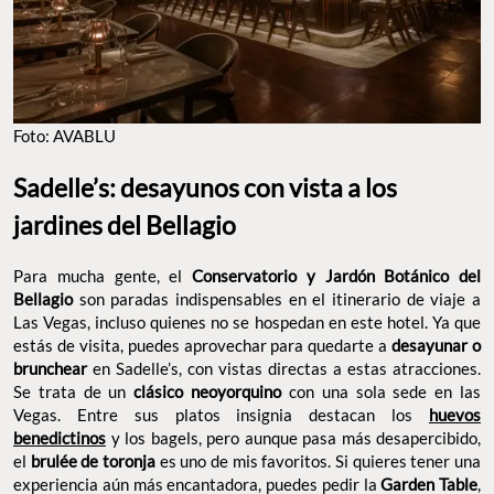
FOTO: AVABLU
Sadelle’s: desayunos con vista a los
jardines del Bellagio
Para mucha gente, el
Conservatorio y Jardón Botánico del
Bellagio
son paradas indispensables en el itinerario de viaje a
Las Vegas, incluso quienes no se hospedan en este hotel. Ya que
estás de visita, puedes aprovechar para quedarte a
desayunar o
brunchear
en Sadelle’s, con vistas directas a estas atracciones.
Se trata de un
clásico neoyorquino
con una sola sede en las
Vegas. Entre sus platos insignia destacan los
huevos
benedictinos
y los bagels, pero aunque pasa más desapercibido,
el
brulée de toronja
es uno de mis favoritos. Si quieres tener una
experiencia aún más encantadora, puedes pedir la
Garden Table
,
inmersa en las instalaciones primaverales del hotel. Es una sola