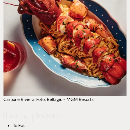
TO EAT
TO VISIT
GUILTY PLEASURES
GOOD LOOKS
POPCORN
TO WATCH
MAPS