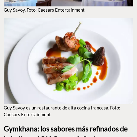
GUY SAVOY ES UN RESTAURANTE DE ALTA COCINA FRANCESA. FOTO: CAESARS
ENTERTAINMENT
Gymkhana: los sabores más refinados de
la India en ARIA Resort & Casino
Este fue posiblemente
mi restaurante favorito para comer en
Las Vegas
, y seguramente tiene algo que ver con el hecho de que
es
distinto a cualquier cosa que haya probado en la CDMX
. Y
no es que en la capital mexicana no haya grandes lugares de
comida india, sino que el concepto de Gymkhana la aborda desde
un ángulo sofisticado y emocionante, con un interiorismo que te
hace querer dar una vuelta por todo el restaurante para no
perderte un solo detalle. Curiosamente,
este restaurante no
nació en Nueva Delhi, sino en Londres
, y tiene esa elegancia de
los
clubes sociales
que predominaron durante el periodo de la