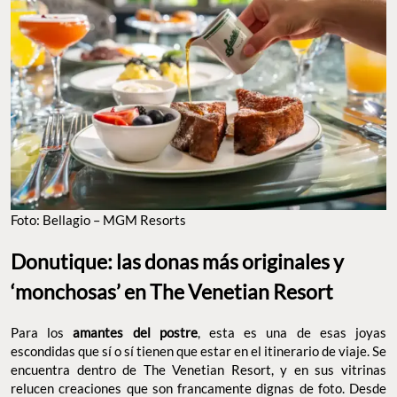
FOTO: BELLAGIO – MGM RESORTS
Donutique: las donas más originales y
‘monchosas’ en The Venetian Resort
Para los
amantes del postre
, esta es una de esas joyas
escondidas que sí o sí tienen que estar en el itinerario de viaje. Se
encuentra dentro de The Venetian Resort, y en sus vitrinas
relucen creaciones que son francamente dignas de foto. Desde
sabores reconocibles como
Tortuga
—glaseado de chocolate,
nueces garapiñadas y caramelo—, pasando por las tendencias en
redes sociales como la
Dubai
o la de
churro
, sabores de
temporada —yo probé la de
tarta de limón
—, hasta llegar a las