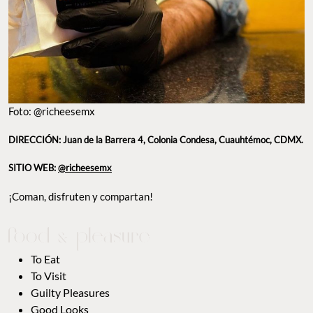
Foto: @richeesemx
DIRECCIÓN: Juan de la Barrera 4, Colonia Condesa, Cuauhtémoc, CDMX.
SITIO WEB:
@richeesemx
¡Coman, disfruten y compartan!
To Eat
To Visit
Guilty Pleasures
Good Looks