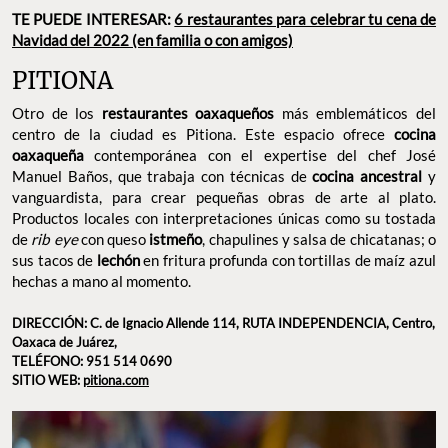
TE PUEDE INTERESAR:
6 restaurantes para celebrar tu cena de
Navidad del 2022 (en familia o con amigos)
PITIONA
Otro de los
restaurantes oaxaqueños
más emblemáticos del
centro de la ciudad es Pitiona. Este espacio ofrece
cocina
oaxaqueña
contemporánea con el expertise del chef José
Manuel Baños, que trabaja con técnicas de
cocina ancestral
y
vanguardista, para crear pequeñas obras de arte al plato.
Productos locales con interpretaciones únicas como su tostada
de
rib eye
con queso
istmeño
, chapulines y salsa de chicatanas; o
sus tacos de
lechón
en fritura profunda con tortillas de maíz azul
hechas a mano al momento.
DIRECCIÓN: C. de Ignacio Allende 114, RUTA INDEPENDENCIA, Centro,
Oaxaca de Juárez,
TELÉFONO: 951 514 0690
SITIO WEB:
pitiona.com