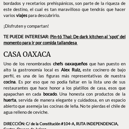
bordados y recetarios prehispánicos, son parte de la riqueza de
este destino, el cual es tan maravilloso que tendrás que hacer
varios
viajes
para descubrirlo.
¡Disfruten y compartan!
TE PUEDE INTERESAR:
Pin-tó Thai: De dark kitchen al ‘spot’ del
momento para ir por comida tailandesa
CASA OAXACA
Uno de los renombrados
chefs oaxaqueños
que han puesto en
alto la gastronomía local es
Alex Ruiz,
este cocinero de bajo
perfil, es una de las figuras más representativas de nuestra
cocina
. Es por eso que no podía faltar en la lista uno de sus
restaurantes que hace honor a los platillos de casa, esos que
apapachan en cada
bocado
. Una honesta con productos de la
huerta
, servida de manera elegante y cuidadosa, en un espacio
abierto que asemeja las cocinas de leña. No te pierdas el chile de
agua relleno de ceviche.
DIRECCIÓN: C/ de la Constitución #104-A, RUTA INDEPENDENCIA,