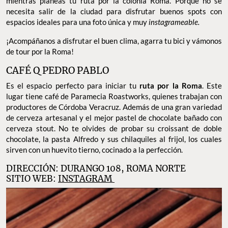
mientras planeas tu ruta por la colonia Roma. Porque no se
necesita salir de la ciudad para disfrutar buenos spots con
espacios ideales para una foto única y muy
instagrameable.
¡Acompáñanos a disfrutar el buen clima, agarra tu bici y vámonos
de tour por la Roma!
CAFÉ Q PEDRO PABLO
Es el espacio perfecto para iniciar tu
ruta por la Roma
. Este
lugar tiene café de Paramecia Roastworks, quienes trabajan con
productores de Córdoba Veracruz. Además de una gran variedad
de cerveza artesanal y el mejor pastel de chocolate bañado con
cerveza stout. No te olvides de probar su croissant de doble
chocolate, la pasta Alfredo y sus chilaquiles al frijol, los cuales
sirven con un huevito tierno, cocinado a la perfección.
DIRECCIÓN: DURANGO 108, ROMA NORTE
SITIO WEB:
INSTAGRAM