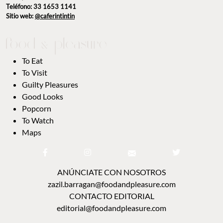
Teléfono: 33 1653 1141
Sitio web:
@caferintintin
To Eat
To Visit
Guilty Pleasures
Good Looks
Popcorn
To Watch
Maps
ANÚNCIATE CON NOSOTROS
zazil.barragan@foodandpleasure.com
CONTACTO EDITORIAL
editorial@foodandpleasure.com