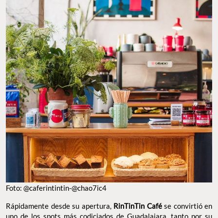
Foto: @caferintintin-@chao7ic4
Rápidamente desde su apertura,
RinTinTin Café
se convirtió en
uno de los spots más codiciados de Guadalajara, tanto por su