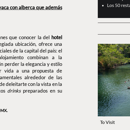
Los 50 res
vaca con alberca que además
ienes que conocer la del
hotel
egiada ubicación, ofrece una
ales de la capital del país: el
 alojamiento combinan a la
n perder la elegancia y estilo
r vida a una propuesta de
amentales alrededor de las
deleitarte con la vista en la
icos
drinks
preparados en su
CDMX.
To Visit