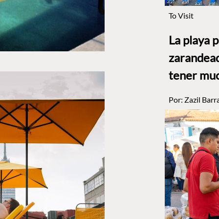
To Visit
La playa 
zarandead
tener muc
Por:
Zazil Barr