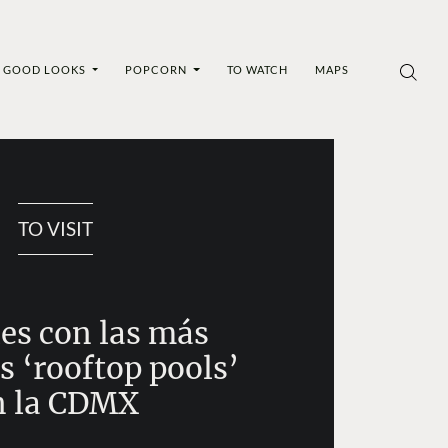
GOOD LOOKS
POPCORN
TO WATCH
MAPS
TO VISIT
les con las más
s ‘rooftop pools’
n la CDMX