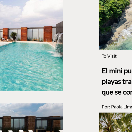
To Visit
El mini p
playas tr
que se co
Por:
Paola Lim