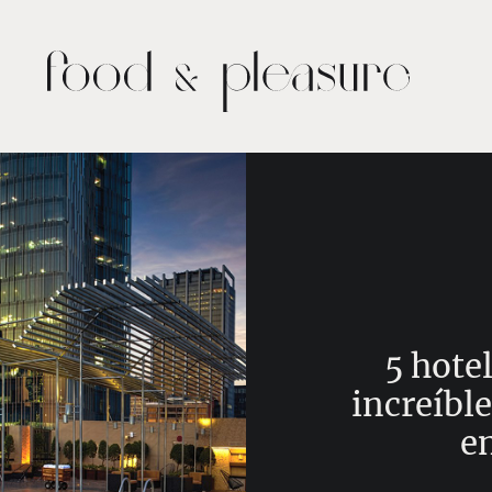
5 hote
increíble
e