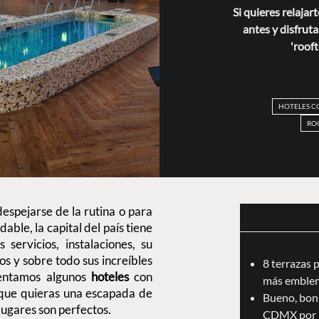
Si quieres relajar
antes y disfruta
'roof
HOTELES C
RO
despejarse de la rutina o para
able, la capital del país tiene
servicios, instalaciones, su
vos y sobre todo sus increíbles
8 terrazas 
esentamos algunos
hoteles
con
más emblem
 que quieras una escapada de
Bueno, boni
lugares son perfectos.
CDMX por 