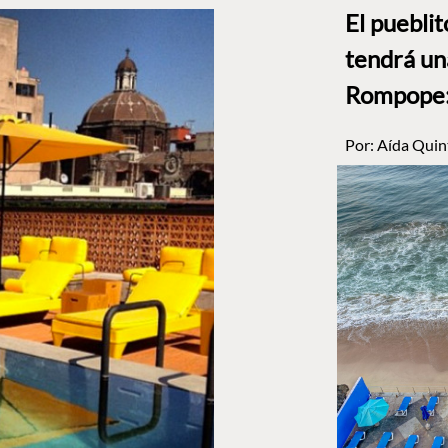
El puebli
tendrá un
Rompope: 
Por:
Aída Quin