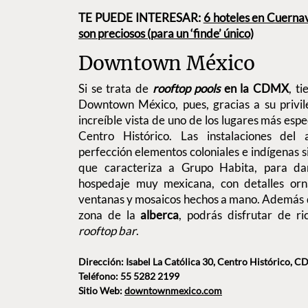
TE PUEDE INTERESAR:
6 hoteles en Cuerna
son preciosos (para un ‘finde’ único)
Downtown México
Si se trata de
rooftop pools
en la CDMX
, t
Downtown México, pues, gracias a su privil
increíble vista de uno de los lugares más especi
Centro Histórico. Las instalaciones del
perfección elementos coloniales e indígenas si
que caracteriza a Grupo Habita, para da
hospedaje muy mexicana, con detalles orn
ventanas y mosaicos hechos a mano. Además de 
zona de la
alberca
, podrás disfrutar de r
rooftop bar
.
Dirección: Isabel La Católica 30, Centro Histórico, 
Teléfono: 55 5282 2199
Sitio Web:
downtownmexico.com