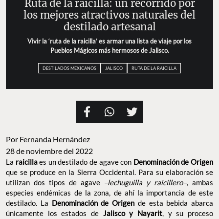
Ruta de la raicilla: un recorrido por
los mejores atractivos naturales del
destilado artesanal
Vivir la ‘ruta de la raicilla’ es armar una lista de viaje por los
Pueblos Mágicos más hermosos de Jalisco.
DESTILADOS MEXICANOS
JALISCO
RUTA DE LA RAICILLA
Por
Fernanda Hernández
28 de noviembre del 2022
La
raicilla
es un destilado de agave con
Denominación de Origen
que se produce en la Sierra Occidental. Para su elaboración se
utilizan dos tipos de agave
–lechuguilla y raicillero–
, ambas
especies endémicas de la zona, de ahí la importancia de este
destilado. La
Denominación de Origen
de esta bebida abarca
únicamente los estados de
Jalisco y Nayarit
, y su proceso