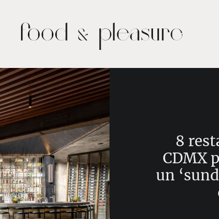
8 rest
CDMX pa
un ‘sun