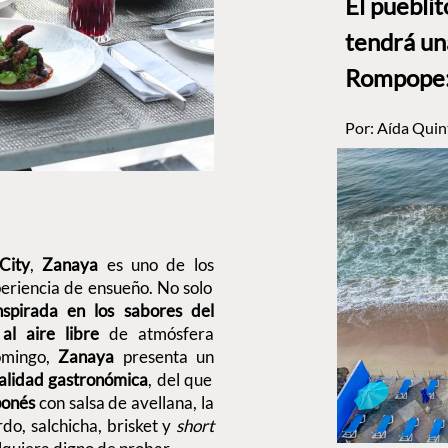
El puebli
tendrá un
Rompope: 
Por:
Aída Quin
City
,
Zanaya
es uno de los
eriencia de ensueño. No solo
inspirada en los sabores del
al aire libre
de atmósfera
omingo,
Zanaya
presenta un
calidad gastronómica
, del que
aponés
con salsa de avellana, la
rdo, salchicha, brisket y
short