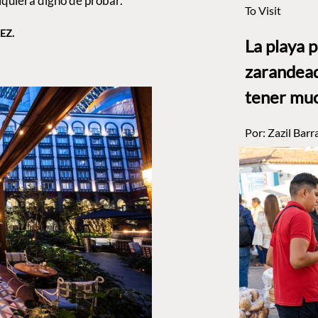
lquiera digno de probar.
To Visit
EZ.
La playa 
zarandead
tener muc
Por:
Zazil Barr