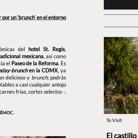
por un ‘brunch’ en el entorno
nómicas del
hotel St. Regis
,
radicional mexicana
, así como
ia el
Paseo de la Reforma
. Es
nday-brunch
en la CDMX
, ya
n delicioso y
brunch
; podrás
tables a casi cualquier antojo
arnes frías, cortes selectos -,
TÉMOC.
To Visit
El castill