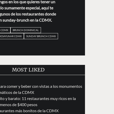
gos en los que quieres tener un
ío sumamente especial, aquí te
gunos de los restaurantes donde
 un sunday-brunch en la CDMX.
 CDMX
BRUNCH DOMINICAL
 DESAYUNAR CDMX
SUNDAY BRUNCH CDMX
MOST LIKED
para comer y beber con vistas a los monumentos
áticos de la CDMX
to y barato: 11 restaurantes muy ricos en la
menos de $400 pesos
taurantes más bonitos de la CDMX