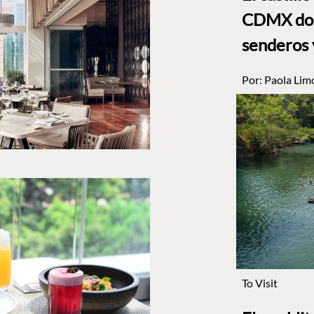
CDMX dond
senderos 
Por:
Paola Lim
To Visit