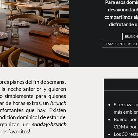
Para esos domin
desayuno tard
compartimos al
disfrutar de
BRUNCH
RESTAURANTES PARA
ores planes del fin de semana.
la noche anterior y quieren
 o simplemente para quienes
r de horas extras, un
brunch
8 terrazas 
nfortantes que hay. Existen
más emblem
adición dominical de estar de
Bueno, boni
organizan un
sunday-brunch
CDMX por 
ros favoritos!
Los 50 res