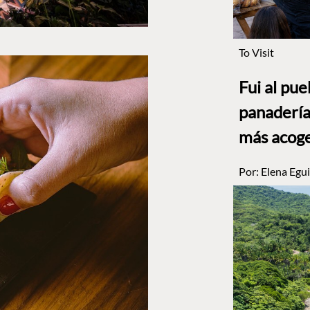
To Visit
Fui al pu
panadería
más acog
Por:
Elena Egui