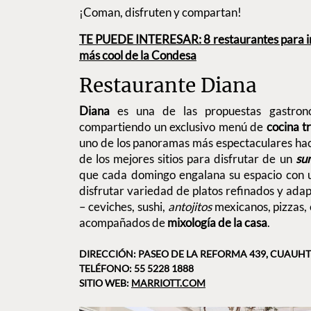
¡Coman, disfruten y compartan!
TE PUEDE INTERESAR: 8 restaurantes para ir 
más cool de la Condesa
Restaurante Diana
Diana
es una de las propuestas gastro
compartiendo un exclusivo menú de
cocina t
uno de los panoramas más espectaculares hac
de los mejores sitios para disfrutar de un
su
que cada domingo engalana su espacio con u
disfrutar variedad de platos refinados y adap
– ceviches, sushi,
antojitos
mexicanos, pizzas, c
acompañados de
mixología de la casa
.
DIRECCIÓN: PASEO DE LA REFORMA 439, CUAUH
TELÉFONO: 55 5228 1888
SITIO WEB:
MARRIOTT.COM