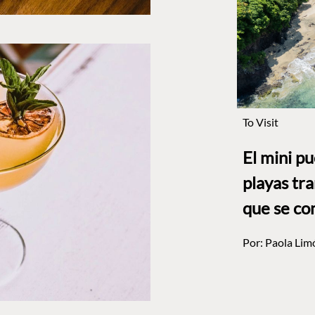
To Visit
El mini p
playas tr
que se co
Por:
Paola Lim