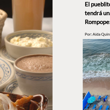
El puebli
tendrá un
Rompope: 
Por:
Aída Quin