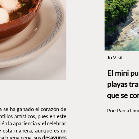
To Visit
El mini p
playas tr
que se co
na se ha ganado el corazón de
Por:
Paola Lim
atillos artísticos, pues en este
ién la apariencia y el celebrar
e esta manera, aunque es un
 una buena cena, sus
desayunos