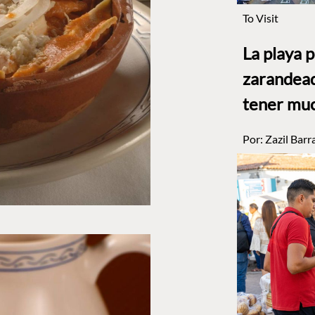
To Visit
La playa 
zarandead
tener muc
Por:
Zazil Barr