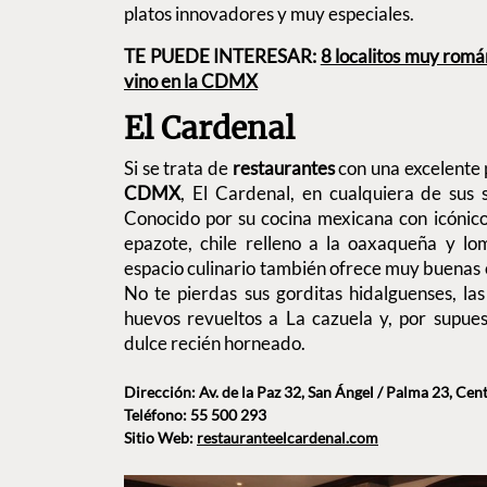
platos innovadores y muy especiales.
TE PUEDE INTERESAR:
8 localitos muy romá
vino en la CDMX
El Cardenal
Si se trata de
restaurantes
con una excelente
CDMX
, El Cardenal, en cualquiera de sus 
Conocido por su cocina mexicana con icónico
epazote, chile relleno a la oaxaqueña y lom
espacio culinario también ofrece muy buenas 
No te pierdas sus gorditas hidalguenses, la
huevos revueltos a La cazuela y, por supue
dulce recién horneado.
Dirección: Av. de la Paz 32, San Ángel / Palma 23, Ce
Teléfono: 55 500 293
Sitio Web:
restauranteelcardenal.com