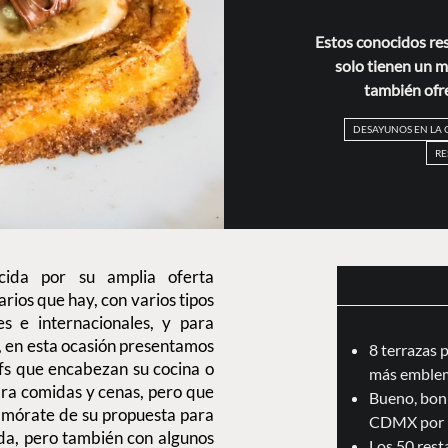
Estos conocidos re
solo tienen un m
también ofr
DESAYUNOS EN LA
RE
cida por su amplia oferta
arios que hay, con varios tipos
s e internacionales, y para
, en esta ocasión presentamos
8 terrazas 
fs que encabezan su cocina o
más emblem
ara comidas y cenas, pero que
Bueno, boni
amórate de su propuesta para
CDMX por 
omida, pero también con algunos
Los 50 res