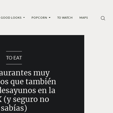
GOOD LOOKS
POPCORN
TO WATCH
MAPS
TO EAT
taurantes muy
os que también
desayunos en la
(y seguro no
sabías)