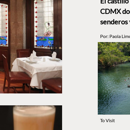
El castill
CDMX dond
senderos 
Por:
Paola Lim
To Visit