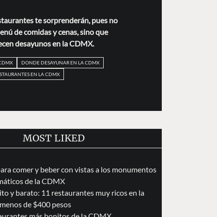
staurantes te sorprenderán, pues no
enú de comidas y cenas, sino que
ecen desayunos en la CDMX.
 CDMX
DONDE DESAYUNAR EN LA CDMX
STAURANTES EN LA CDMX
MOST LIKED
para comer y beber con vistas a los monumentos
áticos de la CDMX
to y barato: 11 restaurantes muy ricos en la
menos de $400 pesos
taurantes más bonitos de la CDMX