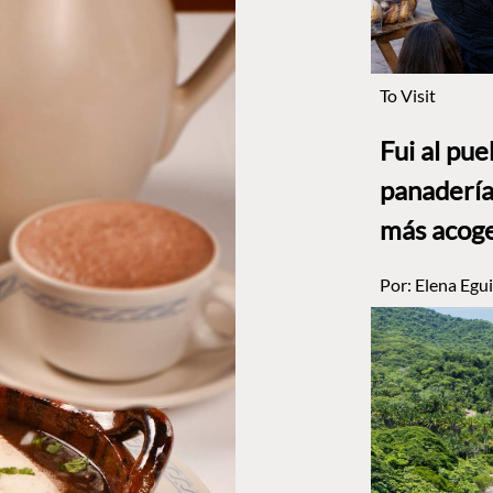
To Visit
Fui al pu
panadería
más acog
Por:
Elena Egui