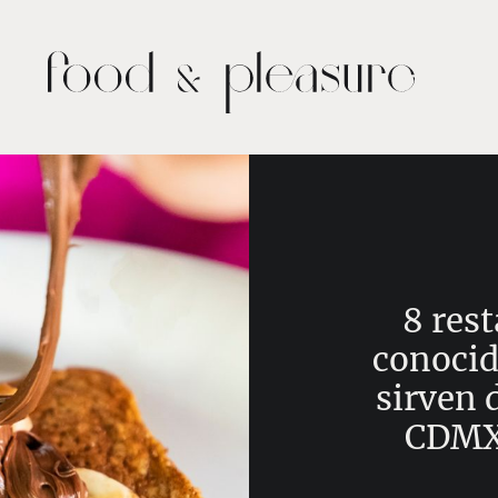
8 res
conocid
sirven 
CDMX 