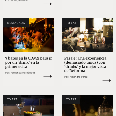
Por:
Aída Quintanar
DESTACADA
TO EAT
7 bares en la CDMX para ir
Pasaje: Una experiencia
por un ‘drink’ en la
(demasiado única) con
primera cita
‘drinks’ y la mejor vista
de Reforma
Por:
Fernanda Hernández
Por:
Alejandra Perez
TO EAT
TO EAT