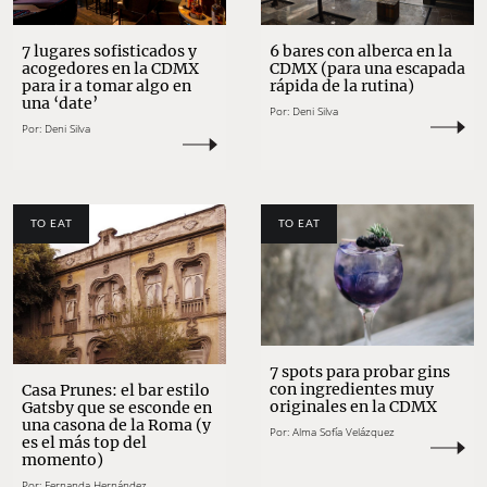
7 lugares sofisticados y
6 bares con alberca en la
acogedores en la CDMX
CDMX (para una escapada
para ir a tomar algo en
rápida de la rutina)
una ‘date’
Por:
Deni Silva
Por:
Deni Silva
TO EAT
TO EAT
7 spots para probar gins
con ingredientes muy
Casa Prunes: el bar estilo
originales en la CDMX
Gatsby que se esconde en
una casona de la Roma (y
Por:
Alma Sofía Velázquez
es el más top del
momento)
Por:
Fernanda Hernández