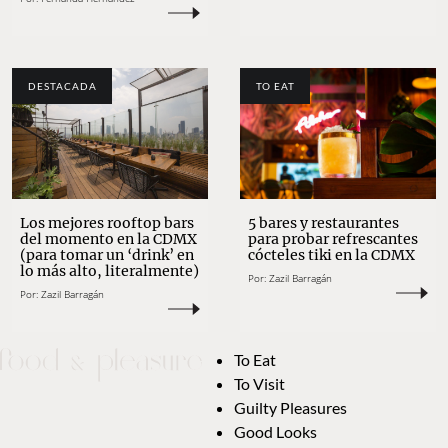
DESTACADA
TO EAT
5 bares y restaurantes
Los mejores rooftop bars
para probar refrescantes
del momento en la CDMX
cócteles tiki en la CDMX
(para tomar un ‘drink’ en
lo más alto, literalmente)
Por:
Zazil Barragán
Por:
Zazil Barragán
To Eat
To Visit
Guilty Pleasures
Good Looks