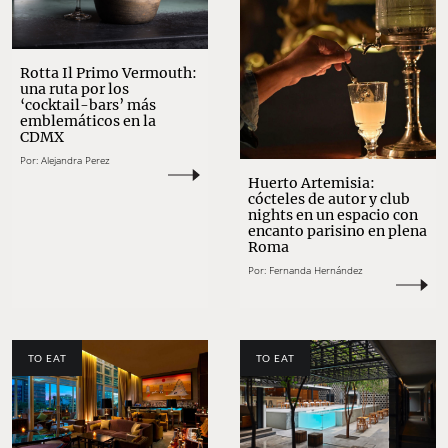
Rotta Il Primo Vermouth:
una ruta por los
‘cocktail-bars’ más
emblemáticos en la
CDMX
Por:
Alejandra Perez
Huerto Artemisia:
cócteles de autor y club
nights en un espacio con
encanto parisino en plena
Roma
Por:
Fernanda Hernández
TO EAT
TO EAT