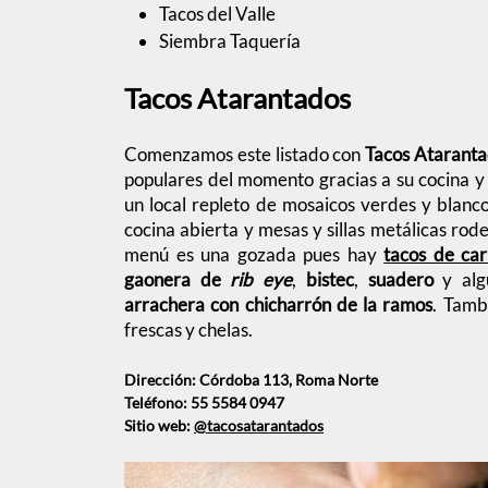
Tacos del Valle
Siembra Taquería
Tacos Atarantados
Comenzamos este listado con
Tacos Ataranta
populares del momento gracias a su cocina y 
un local repleto de mosaicos verdes y blanc
cocina abierta y mesas y sillas metálicas rode
menú es una gozada pues hay
tacos de ca
gaonera de
rib eye
,
bistec
,
suadero
y alg
arrachera con chicharrón de la ramos
. Tamb
frescas y chelas.
Dirección: Córdoba 113, Roma Norte
Teléfono: 55 5584 0947
Sitio web:
@tacosatarantados