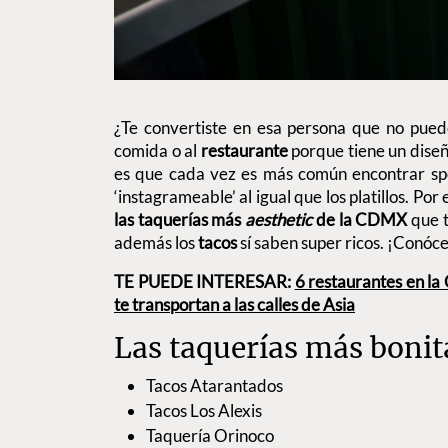
¿Te convertiste en esa persona que no pued
comida o al
restaurante
porque tiene un dis
es que cada vez es más común encontrar spo
‘instagrameable’ al igual que los platillos. Po
las taquerías más
aesthetic
de la CDMX
que 
además los
tacos
sí saben super ricos. ¡Conóc
TE PUEDE INTERESAR:
6 restaurantes en l
te transportan a las calles de Asia
Las taquerías más boni
Tacos Atarantados
Tacos Los Alexis
Taquería Orinoco