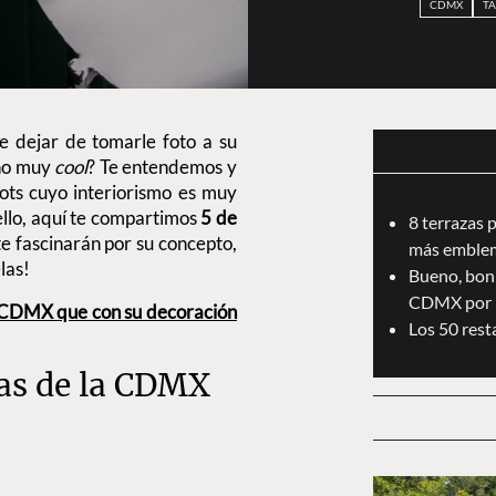
CDMX
TA
e dejar de tomarle foto a su
eño muy
cool
? Te entendemos y
ts cuyo interiorismo es muy
r ello, aquí te compartimos
5 de
8 terrazas 
te fascinarán por su concepto,
más emblem
elas!
Bueno, boni
CDMX por 
a CDMX que con su decoración
Los 50 res
tas de la CDMX