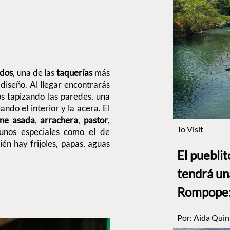
dos
, una de las
taquerías
más
diseño. Al llegar encontrarás
os tapizando las paredes, una
ando el interior y la acera. El
rne asada
,
arrachera
,
pastor
,
To Visit
unos especiales como el de
ién hay frijoles, papas, aguas
El puebli
tendrá un
Rompope: 
Por:
Aída Quin