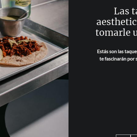
Las 
aestheti
tomarle u
Estás son las taque
te fascinarán por