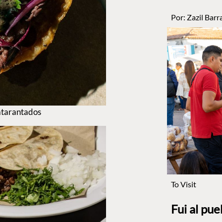
Por:
Zazil Barr
atarantados
To Visit
Fui al pu