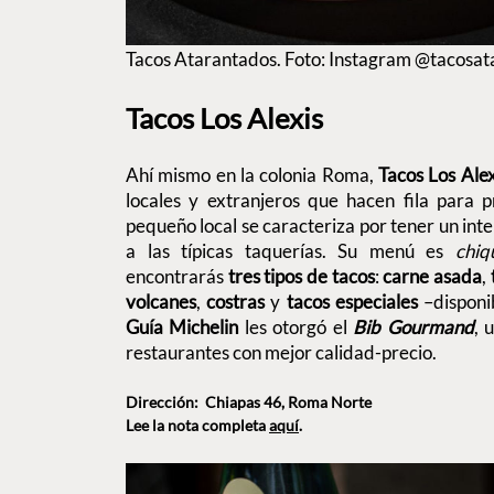
Tacos Atarantados. Foto: Instagram @tacosa
Tacos Los Alexis
Ahí mismo en la colonia Roma,
Tacos Los Ale
locales y extranjeros que hacen fila para p
pequeño local se caracteriza por tener un int
a las típicas taquerías. Su menú es
chiqu
encontrarás
tres tipos de tacos
:
carne asada
,
volcanes
,
costras
y
tacos especiales
–disponib
Guía Michelin
les otorgó el
Bib Gourmand
, 
restaurantes con mejor calidad-precio.
Dirección: Chiapas 46, Roma Norte
Lee la nota completa
aquí
.