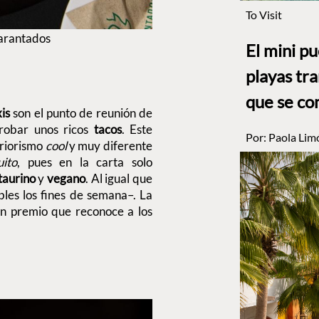
To Visit
tarantados
El mini p
playas tr
que se co
xis
son el punto de reunión de
robar unos ricos
tacos
. Este
Por:
Paola Lim
eriorismo
cool
y muy diferente
ito
, pues en la carta solo
taurino
y
vegano
. Al igual que
les los fines de semana–. La
un premio que reconoce a los