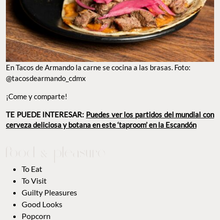
En Tacos de Armando la carne se cocina a las brasas. Foto:
@tacosdearmando_cdmx
¡Come y comparte!
TE PUEDE INTERESAR:
Puedes ver los partidos del mundial con
cerveza deliciosa y botana en este ‘taproom’ en la Escandón
To Eat
To Visit
Guilty Pleasures
Good Looks
Popcorn