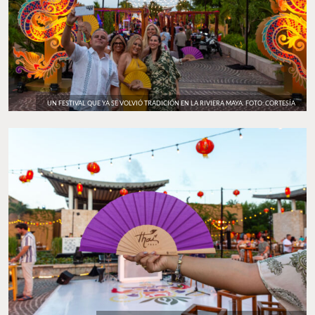
UN FESTIVAL QUE YA SE VOLVIÓ TRADICIÓN EN LA RIVIERA MAYA. FOTO: CORTESÍA