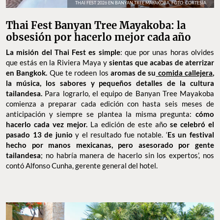
THAI FEST 2026 EN BANYAN TREE MAYAKOBA. FOTO: CORTESÍA
Thai Fest Banyan Tree Mayakoba: la
obsesión por hacerlo mejor cada año
La misión del Thai Fest es simple
: que por unas horas olvides
que estás en la Riviera Maya y
sientas que acabas de aterrizar
en Bangkok.
Que te rodeen los
aromas de su
comida callejera
,
la música, los sabores y pequeños detalles de la cultura
tailandesa.
Para lograrlo, el equipo de Banyan Tree Mayakoba
comienza a preparar cada edición con hasta seis meses de
anticipación y siempre se plantea la misma pregunta:
cómo
hacerlo cada vez mejor.
La edición de este año
se celebró el
pasado 13 de junio
y el resultado fue notable. ‘
Es un festival
hecho por manos mexicanas, pero asesorado por gente
tailandesa
; no habría manera de hacerlo sin los expertos’, nos
contó Alfonso Cunha, gerente general del hotel.