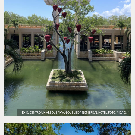
EN EL CENTRO UN ÁRBOL BANYAN QUE LE DA NOMBRE AL HOTEL. FOTO: AÍDA Q.