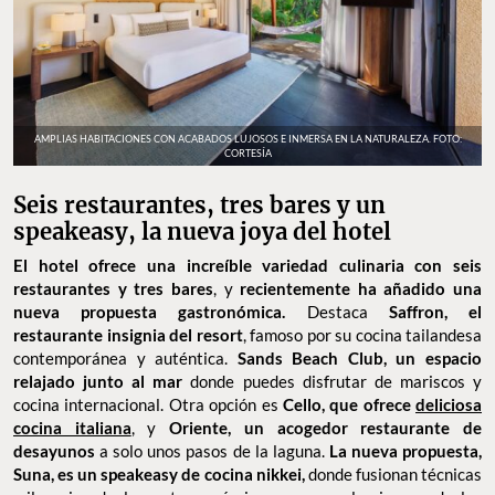
AMPLIAS HABITACIONES CON ACABADOS LUJOSOS E INMERSA EN LA NATURALEZA. FOTO:
CORTESÍA
Seis restaurantes, tres bares y un
speakeasy, la nueva joya del hotel
El hotel ofrece una increíble variedad culinaria con seis
restaurantes y tres bares
, y
recientemente ha añadido una
nueva propuesta gastronómica.
Destaca
Saffron, el
restaurante insignia del resort
, famoso por su cocina tailandesa
contemporánea y auténtica.
Sands Beach Club, un espacio
relajado junto al mar
donde puedes disfrutar de mariscos y
cocina internacional. Otra opción es
Cello, que ofrece
deliciosa
cocina italiana
, y
Oriente, un acogedor restaurante de
desayunos
a solo unos pasos de la laguna.
La nueva propuesta,
Suna, es un speakeasy de cocina nikkei,
donde fusionan técnicas