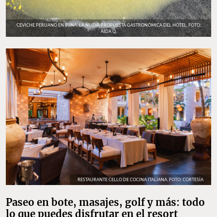
CEVICHE PERUANO EN SUNA, LA NUEVA PROPUESTA GASTRONÓMICA DEL HOTEL. FOTO:
AÍDA Q.
RESTAURANTE CELLO DE COCINA ITALIANA. FOTO: CORTESÍA
Paseo en bote, masajes, golf y más: todo
lo que puedes disfrutar en el resort