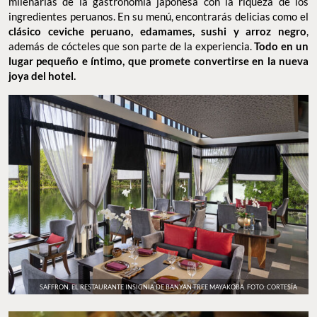
milenarias de la gastronomía japonesa con la riqueza de los
ingredientes peruanos. En su menú, encontrarás delicias como el
clásico ceviche peruano, edamames, sushi y arroz negro
,
además de cócteles que son parte de la experiencia.
Todo en un
lugar pequeño e íntimo, que promete convertirse en la nueva
joya del hotel.
SAFFRON, EL RESTAURANTE INSIGNIA DE BANYAN TREE MAYAKOBA. FOTO: CORTESÍA