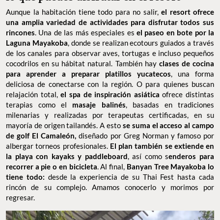
Aunque la habitación tiene todo para no salir,
el resort ofrece
una amplia variedad de actividades para disfrutar todos sus
rincones
. Una de las más especiales es
el paseo en bote por la
Laguna Mayakoba
, donde se realizan ecotours guiados a través
de los canales para observar aves, tortugas e incluso pequeños
cocodrilos en su hábitat natural. También hay
clases de cocina
para aprender a preparar platillos yucatecos
, una forma
deliciosa de conectarse con la región. O para quienes buscan
relajación total,
el spa de inspiración asiática
ofrece distintas
terapias como el
masaje balinés
, basadas en tradiciones
milenarias y realizadas por terapeutas certificadas, en su
mayoría de origen tailandés. A esto
se suma el acceso al campo
de golf El Camaleón,
diseñado por Greg Norman y famoso por
albergar torneos profesionales.
El plan también se extiende en
la playa con kayaks y paddleboard
, así como s
enderos para
recorrer a pie o en bicicleta
. Al final,
Banyan Tree Mayakoba lo
tiene todo:
desde la experiencia de su Thai Fest hasta cada
rincón de su complejo. Amamos conocerlo y morimos por
regresar.