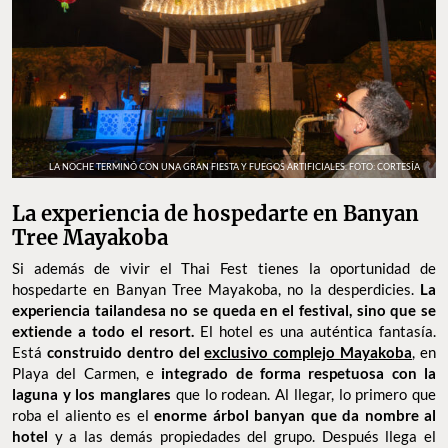
LA NOCHE TERMINÓ CON UNA GRAN FIESTA Y FUEGOS ARTIFICIALES. FOTO: CORTESÍA
La experiencia de hospedarte en Banyan
Tree Mayakoba
Si además de vivir el Thai Fest tienes la oportunidad de
hospedarte en Banyan Tree Mayakoba, no la desperdicies.
La
experiencia tailandesa no se queda en el festival, sino que se
extiende a todo el resort.
El hotel es una auténtica fantasía.
Está
construido dentro del
exclusivo complejo Mayakoba
, en
Playa del Carmen, e
integrado de forma respetuosa con la
laguna y los manglares
que lo rodean. Al llegar, lo primero que
roba el aliento es el
enorme árbol banyan que da nombre al
hotel
y a las demás propiedades del grupo. Después llega el