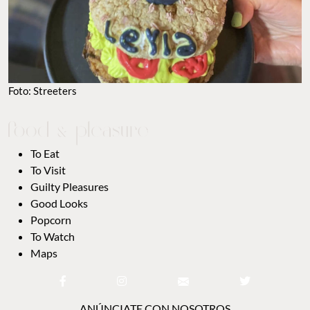
Foto: Streeters
To Eat
To Visit
Guilty Pleasures
Good Looks
Popcorn
To Watch
Maps
ANÚNCIATE CON NOSOTROS