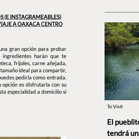
OS (E INSTAGRAMEABLES)
 VIAJE A OAXACA CENTRO
una gran opción para probar
 ingredientes harán que te
eca, frijoles, carne añejada,
l tamaño ideal para compartir,
puedes pedirla como entrada.
 opción es disfrutarla con su
ta especialidad a domicilio si
To Visit
El puebli
tendrá un