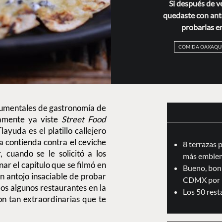
Si después de v
quedaste con ant
probarlas e
COMIDA OAXAQU
ocumentales de gastronomía de
ramente ya viste
Street Food
ayuda es el platillo callejero
a contienda contra el ceviche
8 terrazas 
 cuando se le solicitó a los
más emblem
nar el capítulo que se filmó en
Bueno, boni
n antojo insaciable de probar
CDMX por 
mos algunos restaurantes en la
Los 50 res
on tan extraordinarias que te