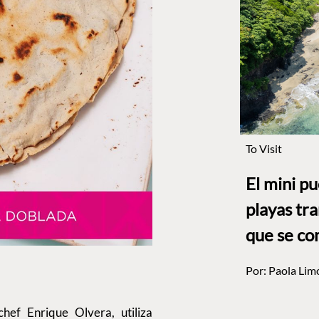
To Visit
El mini p
playas tr
que se co
Por:
Paola Lim
hef Enrique Olvera, utiliza