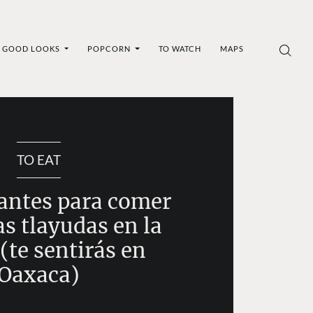
GOOD LOOKS
POPCORN
TO WATCH
MAPS
TO EAT
rantes para comer
as tlayudas en la
te sentirás en
Oaxaca)