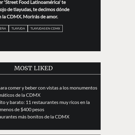
er 'Street Food Latinoamérica' te
ojo de tlayudas, te decimos dónde
n la CDMX. Morirás de amor.
EÑA
TLAYUDA
TLAYUDAS EN CDMX
MOST LIKED
para comer y beber con vistas a los monumentos
áticos de la CDMX
to y barato: 11 restaurantes muy ricos en la
menos de $400 pesos
taurantes más bonitos de la CDMX