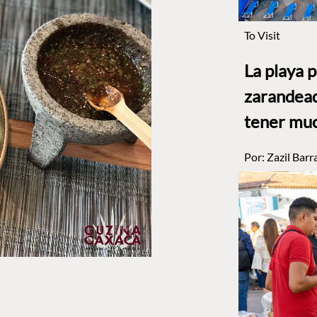
To Visit
La playa 
zarandead
tener muc
Por:
Zazil Barr