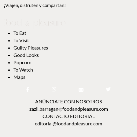
¡Viajen, disfruten y compartan!
To Eat
To Visit
Guilty Pleasures
Good Looks
Popcorn
To Watch
Maps
ANÚNCIATE CON NOSOTROS
zazil.barragan@foodandpleasure.com
CONTACTO EDITORIAL
editorial@foodandpleasure.com