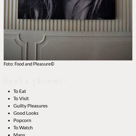
Foto: Food and Pleasure©
To Eat
To Visit
Guilty Pleasures
Good Looks
Popcorn
To Watch
Maps