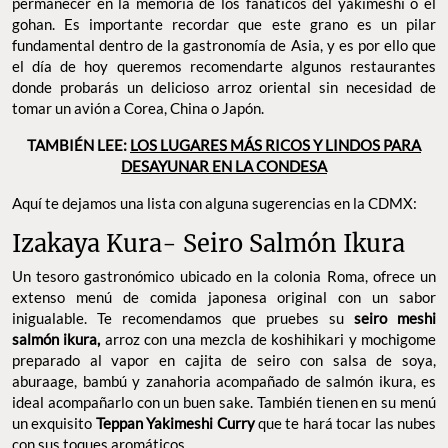
permanecer en la memoria de los fanáticos del yakimeshi o el
gohan. Es importante recordar que este grano es un pilar
fundamental dentro de la gastronomía de Asia, y es por ello que
el día de hoy queremos recomendarte algunos restaurantes
donde probarás un delicioso arroz oriental sin necesidad de
tomar un avión a Corea, China o Japón.
TAMBIÉN LEE:
LOS LUGARES MÁS RICOS Y LINDOS PARA
DESAYUNAR EN LA CONDESA
Aquí te dejamos una lista con alguna sugerencias en la CDMX:
Izakaya Kura- Seiro Salmón Ikura
Un tesoro gastronómico ubicado en la colonia Roma, ofrece un
extenso menú de comida japonesa original con un sabor
inigualable. Te recomendamos que pruebes su
seiro meshi
salmón ikura,
arroz con una mezcla de koshihikari y mochigome
preparado al vapor en cajita de seiro con salsa de soya,
aburaage, bambú y zanahoria acompañado de salmón ikura, es
ideal acompañarlo con un buen sake. También tienen en su menú
un exquisito
Teppan Yakimeshi Curry
que te hará tocar las nubes
con sus toques aromáticos.