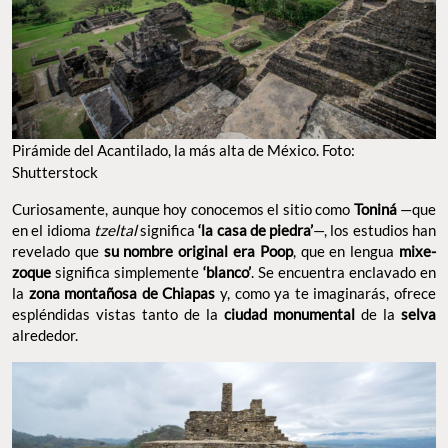
Pirámide del Acantilado, la más alta de México. Foto:
Shutterstock
Curiosamente, aunque hoy conocemos el sitio como
Toniná
—que
en el idioma
tzeltal
significa
‘la casa de piedra’
—, los estudios han
revelado que
su nombre original era Poop
, que en lengua
mixe-
zoque
significa simplemente
‘blanco’
. Se encuentra enclavado en
la
zona montañosa de Chiapas
y, como ya te imaginarás, ofrece
espléndidas vistas tanto de la
ciudad monumental
de la
selva
alrededor.