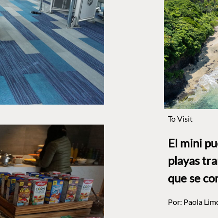
To Visit
El mini p
playas tr
que se co
Por:
Paola Lim