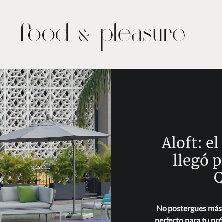
Aloft: e
llegó 
Q
No postergues más t
perfecto para tu pró