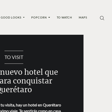
GOOD LOOKS
POPCORN
TO WATCH
MAPS
TO VISIT
l nuevo hotel que
para conquistar
uerétaro
u visita, hay un hotel en Querétaro
ximo viaje. Te sentirás como en casa.