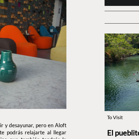
To Visit
r y desayunar, pero en Aloft
El puebli
 podrás relajarte al llegar