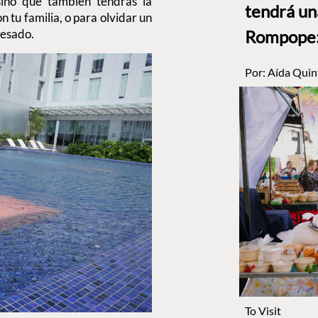
sino que también tendrás la
tendrá un
on tu familia, o para olvidar un
Rompope: 
resado.
Por:
Aída Quin
To Visit