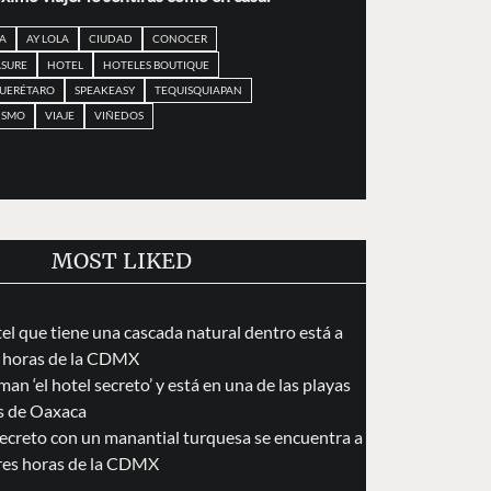
A
AY LOLA
CIUDAD
CONOCER
SURE
HOTEL
HOTELES BOUTIQUE
UERÉTARO
SPEAKEASY
TEQUISQUIAPAN
ISMO
VIAJE
VIÑEDOS
MOST LIKED
tel que tiene una cascada natural dentro está a
 horas de la CDMX
an ‘el hotel secreto’ y está en una de las playas
s de Oaxaca
secreto con un manantial turquesa se encuentra a
res horas de la CDMX