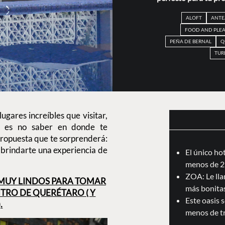
ALOFT
ANTE
FOOD AND PLEA
PEÑA DE BERNAL
Q
TUR
ugares increíbles que visitar,
s es no saber en donde te
ropuesta que te sorprenderá:
a brindarte una experiencia de
El único ho
menos de 2
ZOA: Le llam
S MUY LINDOS PARA TOMAR
más bonita
NTRO DE QUERÉTARO ( Y
Este oasis 
.
menos de t