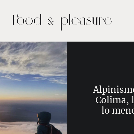
Alpinism
Colima, l
lo meno