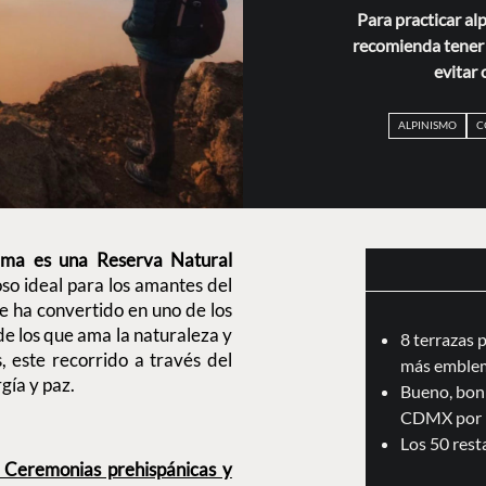
Para practicar al
recomienda tener 
evitar 
ALPINISMO
C
ima es una Reserva Natural
o ideal para los amantes del
se ha convertido en uno de los
 de los que ama la naturaleza y
8 terrazas 
, este recorrido a través del
más emblem
gía y paz.
Bueno, boni
CDMX por 
Los 50 res
 Ceremonias prehispánicas y