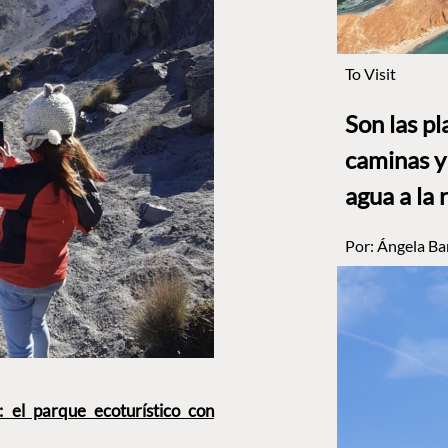
To Visit
Son las p
caminas y 
agua a la 
Por:
Ángela Ba
 el parque ecoturístico con