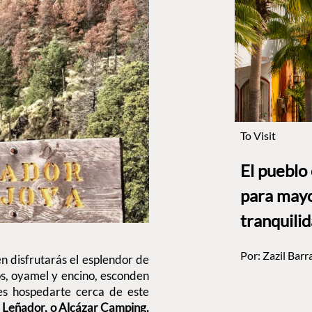
To Visit
El pueblo
para mayo
tranquili
Por:
Zazil Barr
én disfrutarás el esplendor de
nos, oyamel y encino, esconden
res hospedarte cerca de este
 Leñador, o Alcázar Camping.