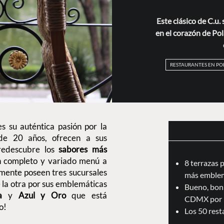
Este clásico de C.u
en el corazón de Po
RESTAURANTES EN P
s su auténtica pasión por la
e 20 años, ofrecen a sus
redescubre los
sabores más
un completo y variado menú a
8 terrazas 
lmente poseen tres sucursales
más emblem
 la otra por sus emblemáticas
Bueno, boni
a
y
Azul y Oro
que está
CDMX por 
o!
Los 50 res