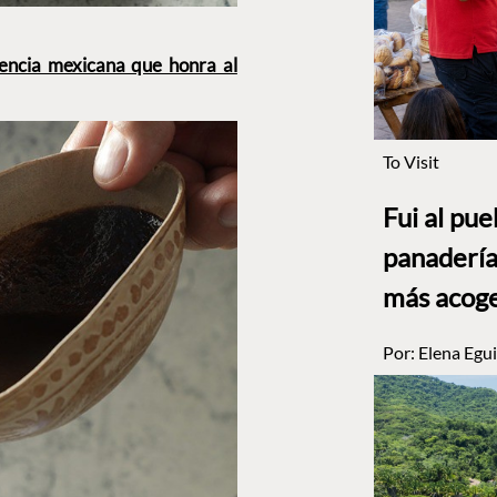
rencia mexicana que honra al
To Visit
Fui al pu
panadería
más acog
Por:
Elena Egui