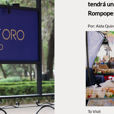
tendrá un
Rompope: 
Por:
Aída Quin
To Visit