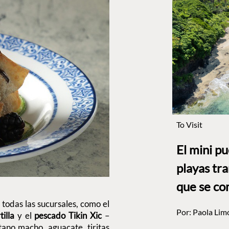
To Visit
El mini p
playas tr
que se co
todas las sucursales, como el
Por:
Paola Lim
illa
y el
pescado Tikin Xic
–
ano macho, aguacate, tiritas