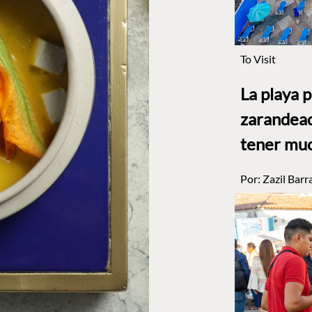
To Visit
La playa 
zarandead
tener muc
Por:
Zazil Barr