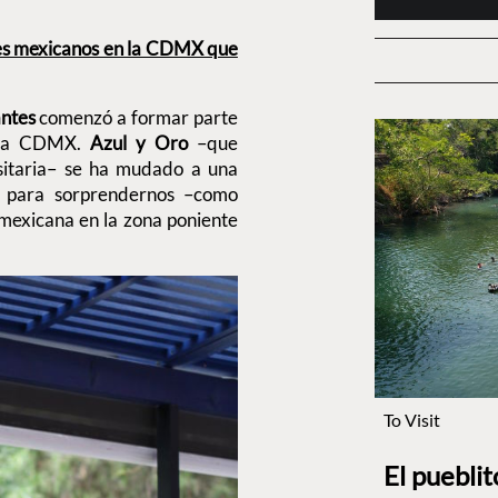
tes mexicanos en la CDMX que
ntes
comenzó a formar parte
la CDMX.
Azul y Oro
–que
sitaria– se ha mudado a una
para sorprendernos –como
 mexicana en la zona poniente
To Visit
El puebli