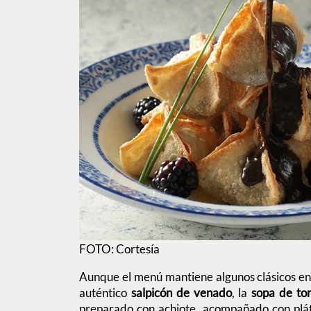
FOTO: Cortesía
Aunque el menú mantiene algunos clásicos en 
auténtico
salpicón de venado
, la
sopa de tort
preparado con achiote, acompañado con plát