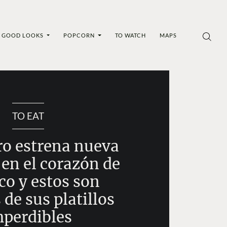
GOOD LOOKS
POPCORN
TO WATCH
MAPS
TO EAT
ro estrena nueva
 en el corazón de
co y estos son
de sus platillos
perdibles