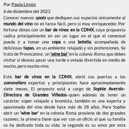
Por
Paola Limón
6 de diciembre del 2023
Conocer nuevos
spots
que dediquen sus espacios únicamente al
mundo del vino
no es tarea fácil, pero sí muy enriquecedor. Por
fortuna dimos con un
bar de vinos en la CDMX
, cuya propuesta
radica principalmente en ser un lugar en el que el comensal
pueda ir a tomar una
copa
o una
botella
, acompañada de
deliciosas
tapas
, en un ambiente relajado y sin pretensiones. Se
trata de Provocateur, un
‘wine bar’
en la
colonia Roma
, que debes
visitar sí deseas pasar una tarde o velada divertida en medio de
mucho, pero mucho vino.
Este
bar de vinos en la CDMX
, abrió sus puertas a los
sommeliers
expertos y principiantes hace aproximadamente
siete meses. El proyecto está a cargo de
Sophie Avernin
–
Directora de Grandes Viñedos
–quien además de tener un
carácter súper relajado y bromista, también es una experta y
apasionada del vino desde hace más de 28 años. Para Sophie
abrir un
‘wine bar’
en la colonia Roma proviene de dos grandes
razones; la primera tiene que ver con un oficio al que su familia
se ha dedicado toda su vida; la segunda es su amor por esta