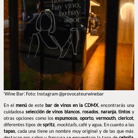
‘Wine Bar’. Foto: Instagram @provocateurwinebar
En el
menú
de este
bar de vinos en la CDMX
, encontrarás una
cuidadosa
selección de vinos blancos
,
rosados
,
naranja
,
tintos
y
otras opciones como los
espumosos
,
oporto
,
vermouth
,
clericot
,
diferentes tipos de
spritz
,
mocktails
, café y agua. En cuanto a las
tapas
, cada una tiene un nombre muy original y de las que más
destacan por sabor y frescura se encuentran la tapa de
cebolla
,