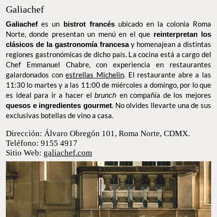
Galiachef
Galiachef
es un
bistrot francés
ubicado en la colonia Roma
Norte, donde presentan un menú en el que
reinterpretan los
clásicos de la gastronomía francesa
y homenajean a distintas
regiones gastronómicas de dicho país. La cocina está a cargo del
Chef Emmanuel Chabre, con experiencia en restaurantes
galardonados con
estrellas Michelin
. El restaurante abre a las
11:30 lo martes y a las 11:00 de miércoles a domingo, por lo que
es ideal para ir a hacer el
brunch
en compañía de los mejores
quesos e ingredientes gourmet
. No olvides llevarte una de sus
exclusivas botellas de vino a casa.
Dirección: Álvaro Obregón 101, Roma Norte,
CDMX.
Teléfono: 9155 4917
Sitio Web:
galiachef.com