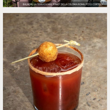
BALMORI, LA TERRAZA MÁS ‘PINKY’ DE LA COLONIA ROMA. FOTO: CORTESÍA