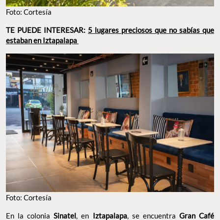
Foto: Cortesía
TE PUEDE INTERESAR:
5 lugares preciosos que no sabías que
estaban en Iztapalapa
Foto: Cortesía
En la colonia
Sinatel
, en
Iztapalapa
, se encuentra
Gran Café