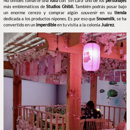
No olvides tomarte una
foto
con
‘sin cara
’ uno de los
personajes
más emblemáticos de
Studios Ghibli.
También podrás posar bajo
un enorme cerezo y comprar algún
souvenir
en su
tienda
dedicada a los productos nipones. Es por eso que
Snowmilk
, se ha
convertido en un
imperdible
en tu visita a la colonia
Juárez
.