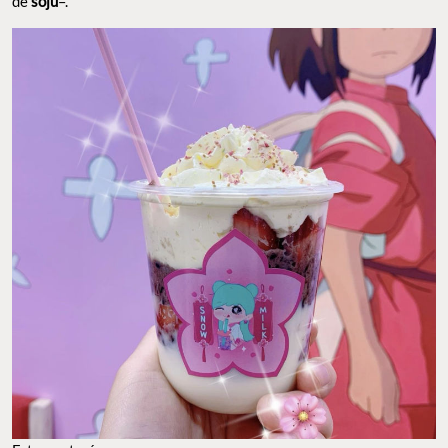
de
soju
–.