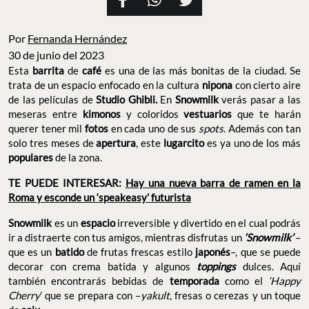
Por
Fernanda Hernández
30 de junio del 2023
Esta
barrita
de
café
es una de las más bonitas de la ciudad. Se
trata de un espacio enfocado en la cultura
nipona
con cierto aire
de las películas de
Studio Ghibli.
En
Snowmilk
verás pasar a las
meseras entre
kimonos
y coloridos
vestuarios
que te harán
querer tener mil
fotos
en cada uno de sus
spots
. Además con tan
solo tres meses de
apertura
, este
lugarcito
es ya uno de los más
populares
de la zona.
TE PUEDE INTERESAR:
Hay una nueva barra de ramen en la
Roma y esconde un ‘speakeasy’ futurista
Snowmilk
es un
espacio
irreversible y divertido en el cual podrás
ir a distraerte con tus amigos, mientras disfrutas un
‘Snowmilk’
–
que es un
batido
de frutas frescas estilo
japonés
–, que se puede
decorar con crema batida y algunos
toppings
dulces. Aquí
también encontrarás bebidas de
temporada
como el
‘Happy
Cherry
’ que se prepara con –
yakult
, fresas o cerezas y un toque