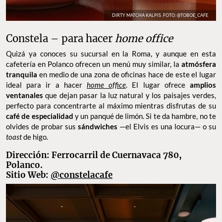
DIRTY MATCHA KALPIS. FOTO: @TOBOE_CAFE
Constela – para hacer
home office
Quizá ya conoces su sucursal en la Roma, y aunque en esta
cafetería en Polanco ofrecen un menú muy similar, la
atmósfera
tranquila
en medio de una zona de oficinas hace de este el lugar
ideal para ir a hacer
home office
. El lugar ofrece
amplios
ventanales
que dejan pasar la luz natural y los paisajes verdes,
perfecto para concentrarte al máximo mientras disfrutas de su
café de especialidad
y un panqué de limón. Si te da hambre, no te
olvides de probar sus
sándwiches
—el Elvis es una locura— o su
toast
de higo.
Dirección: Ferrocarril de Cuernavaca 780,
Polanco.
Sitio Web:
@constelacafe