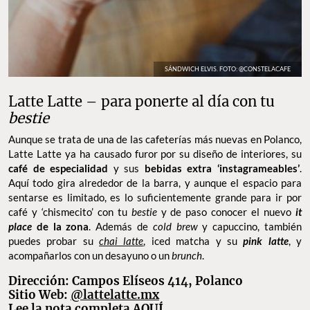
SÁNDWICH ELVIS. FOTO: @CONSTELACAFE
Latte Latte – para ponerte al día con tu
bestie
Aunque se trata de una de las cafeterías más nuevas en Polanco,
Latte Latte ya ha causado furor por su diseño de interiores, su
café de especialidad
y sus
bebidas extra ‘instagrameables’
.
Aquí todo gira alrededor de la barra, y aunque el espacio para
sentarse es limitado, es lo suficientemente grande para ir por
café y ‘chismecito’ con tu
bestie
y de paso conocer el nuevo
it
place
de la zona
. Además de
cold brew
y capuccino, también
puedes probar su
chai latte
, iced matcha y su
pink latte
, y
acompañarlos con un desayuno o un
brunch
.
Dirección: Campos Elíseos 414, Polanco
Sitio Web:
@lattelatte.mx
Lee la nota completa
AQUÍ
.