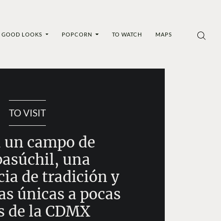
GOOD LOOKS
POPCORN
TO WATCH
MAPS
TO VISIT
a un campo de
asúchil, una
ia de tradición y
as únicas a pocas
s de la CDMX