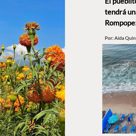
El puebli
tendrá un
Rompope: 
Por:
Aída Quin