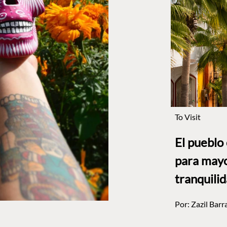
To Visit
El pueblo
para mayo
tranquili
Por:
Zazil Barr