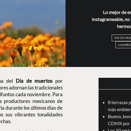
Lo mejor de e
instagrameable, no p
hermoso
DÍA DE MU
LUGARES
ana del
Día de muertos
por
lores adornan las tradicionales
difuntos cada noviembre. Para
los productores mexicanos de
8 terrazas 
a durante los últimos días de
más emblem
s sus vibrantes tonalidades
Bueno, boni
echas.
CDMX por 
Los 50 res