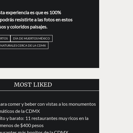
sta experiencia es que es 100%
odrás resistirte a las fotos en estos
s y coloridos paisajes.
ERTOS
DÍA DE MUERTOS MÉXICO
 NATURALES CERCA DE LA CDMX
MOST LIKED
para comer y beber con vistas a los monumentos
áticos de la CDMX
to y barato: 11 restaurantes muy ricos en la
menos de $400 pesos
taurantes más bonitos de la CDMX