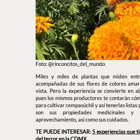
Foto: @rinconcitos_del_mundo
Miles y miles de plantas que miden en
acompañadas de sus flores de colores amari
vista. Pero la experiencia se convierte en
pues los mismos productores te contarán cóm
para cultivar cempasúchil y así tenerlas listas
son sus propiedades medicinales y 
aprovechamiento, así como sus cuidados.
TE PUEDE INTERESAR:
5 experiencias que t
del terror en la CDMX