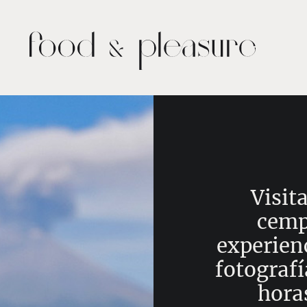
Visit
cemp
experienc
fotografí
hora