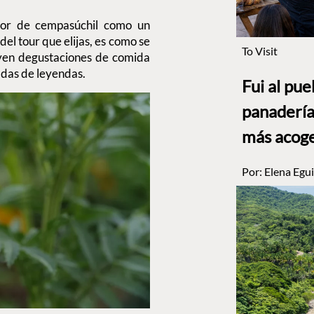
flor de cempasúchil como un
el tour que elijas, es como se
To Visit
uyen degustaciones de comida
ladas de leyendas.
Fui al pu
panadería
más acog
Por:
Elena Egui