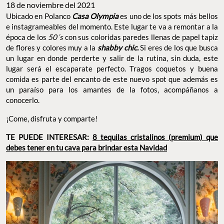
18 de noviembre del 2021
Ubicado en Polanco
Casa Olympia
es uno de los spots más bellos
e instagrameables del momento. Este lugar te va a remontar a la
época de los
50´s
con sus coloridas paredes llenas de papel tapiz
de flores y colores muy a la
shabby chic.
Si eres de los que busca
un lugar en donde perderte y salir de la rutina, sin duda, este
lugar será el escaparate perfecto. Tragos coquetos y buena
comida es parte del encanto de este nuevo spot que además es
un paraíso para los amantes de la fotos, acompáñanos a
conocerlo.
¡Come, disfruta y comparte!
TE PUEDE INTERESAR:
8 tequilas cristalinos (premium) que
debes tener en tu cava para brindar esta Navidad