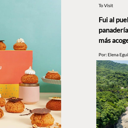
To Visit
Fui al pu
panadería
más acog
Por:
Elena Egui