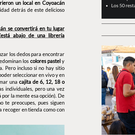
brieron un local en Coyoacán
Los 50 res
idad detrás de este delicioso
án se convertirá en tu lugar
(está abajo de una librería
uzar los dedos para encontrar
predominan los
colores pastel
y
. Pero incluso si no hay sitio
 poder seleccionar en vivo y en
rmar una
cajita de 6, 12, 18 o
 individuales, pero una vez
rá por la mente esa opción). De
no te preocupes, pues siguen
a recoger en tienda como con