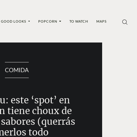
GOOD LOOKS
POPCORN
TO WATCH
MAPS
COMIDA
: este ‘spot’ en
n tiene choux de
 sabores (querrás
erlos todo