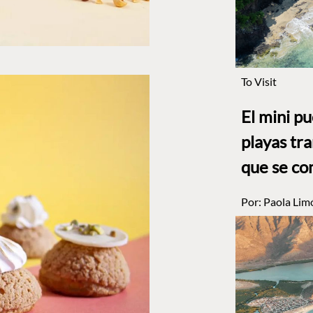
To Visit
El mini p
playas tr
que se co
Por:
Paola Lim