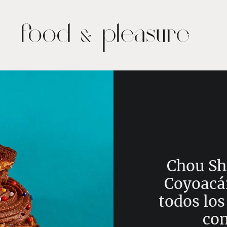
Chou Shu
Coyoacá
todos los
com