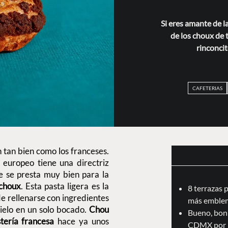
Si eres amante de l
de los choux de 
rinconci
CAFETERIAS
 tan bien como los franceses.
 europeo tiene una directriz
ue se presta muy bien para la
choux
. Esta pasta ligera es la
8 terrazas 
de rellenarse con ingredientes
más emblem
 cielo en un solo bocado.
Chou
Bueno, boni
tería francesa
hace ya unos
CDMX por 