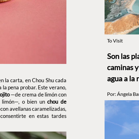
To Visit
Son las p
caminas y 
agua a la 
n la carta, en Chou Shu cada
 la pena probar. Este verano,
Por:
Ángela Ba
ojito
—de crema de limón con
e limón—, o bien un
chou de
 con avellanas caramelizadas,
onsentirte en estas tardes