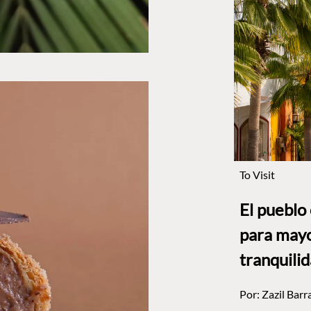
To Visit
El pueblo
para mayo
tranquili
Por:
Zazil Barr