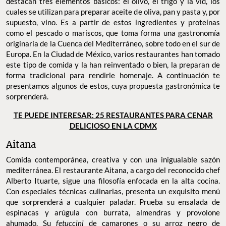
destacan tres elementos básicos: el olivo, el trigo y la vid, los
cuales se utilizan para preparar aceite de oliva, pan y pasta y, por
supuesto, vino. Es a partir de estos ingredientes y proteínas
como el pescado o mariscos, que toma forma una gastronomía
originaria de la Cuenca del Mediterráneo, sobre todo en el sur de
Europa. En la Ciudad de México, varios restaurantes han tomado
este tipo de comida y la han reinventado o bien, la preparan de
forma tradicional para rendirle homenaje. A continuación te
presentamos algunos de estos, cuya propuesta gastronómica te
sorprenderá.
TE PUEDE INTERESAR: 25 RESTAURANTES PARA CENAR
DELICIOSO EN LA CDMX
Aitana
Comida contemporánea, creativa y con una inigualable sazón
mediterránea. El restaurante Aitana, a cargo del reconocido chef
Alberto Ituarte, sigue una filosofía enfocada en la alta cocina.
Con especiales técnicas culinarias, presenta un exquisito menú
que sorprenderá a cualquier paladar. Prueba su ensalada de
espinacas y arúgula con burrata, almendras y provolone
ahumado. Su
fetuccini
de camarones o su arroz negro de