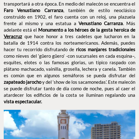
transportará a otra época. En medio del malecón se encuentra el
Faro Venustiano Carranza
, también de estilo neoclásico
construido en 1902, el faro cuenta con un reloj, una plazuela
frente al mismo y una estatua a
Venustiano Carranza
. Más
adelante está el
Monumento a los héroes de la gesta heroica de
Veracruz
que hace honor a tres cadetes que lucharon en la
batalla de 1914 contra los norteamericanos. Además, puedes
hacer tu recorrido disfrutando de
ricos manjares tradicionales
como nieves del ‘güero güero’ -con sucursales en cada esquina–,
esquites, elotes o las famosas glorias, un típico raspado con
plátano machacado, vainilla, grosella, lechera y canela. También
es común que en algunos semáforos se pueda disfrutar del
zapateado jarocho
y del ‘show de los sacamonedas’. Este malecón
se puede disfrutar tanto de día como de noche, pues al caer el
atardecer los edificios de la costa se iluminan regalando una
vista espectacular.