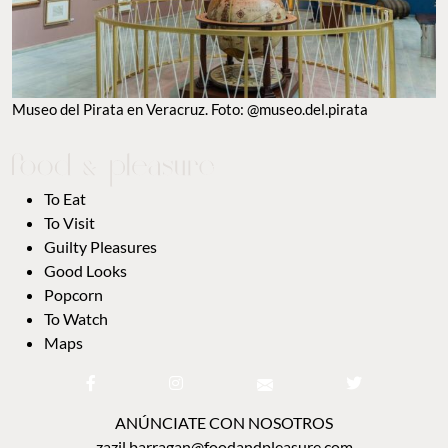
Museo del Pirata en Veracruz. Foto: @museo.del.pirata
To Eat
To Visit
Guilty Pleasures
Good Looks
Popcorn
To Watch
Maps
ANÚNCIATE CON NOSOTROS
zazil.barragan@foodandpleasure.com