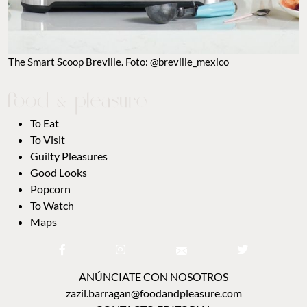
The Smart Scoop Breville. Foto: @breville_mexico
To Eat
To Visit
Guilty Pleasures
Good Looks
Popcorn
To Watch
Maps
ANÚNCIATE CON NOSOTROS
zazil.barragan@foodandpleasure.com