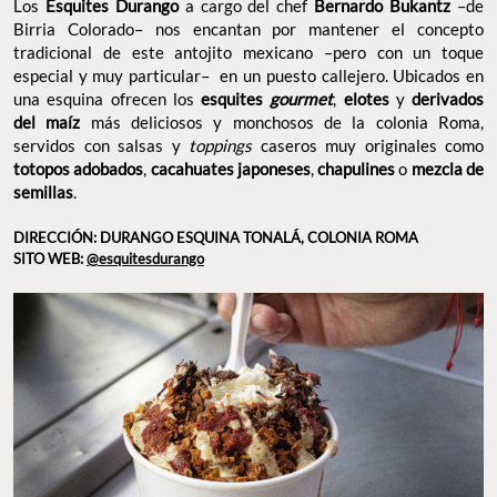
Los
Esquites Durango
a cargo del chef
Bernardo Bukantz
–de
Birria Colorado– nos encantan por mantener el concepto
tradicional de este antojito mexicano –pero con un toque
especial y muy particular– en un puesto callejero. Ubicados en
una esquina ofrecen los
esquites
gourmet
,
elotes
y
derivados
del
maíz
más deliciosos y monchosos de la colonia Roma,
servidos con salsas y
toppings
caseros muy originales como
totopos
adobados
,
cacahuates japoneses
,
chapulines
o
mezcla de
semillas
.
DIRECCIÓN: DURANGO ESQUINA TONALÁ, COLONIA ROMA
SITO WEB:
@esquitesdurango