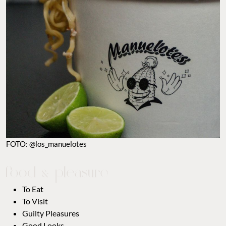
FOTO: @los_manuelotes
To Eat
To Visit
Guilty Pleasures
Good Looks