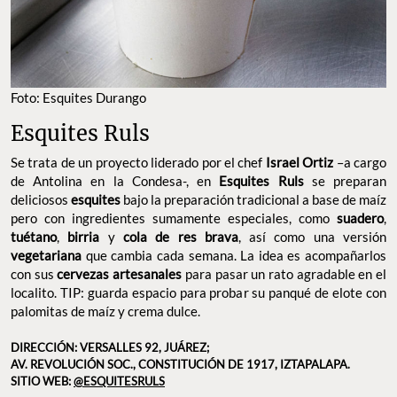
Foto: Esquites Durango
Esquites Ruls
Se trata de un proyecto liderado por el chef
Israel Ortiz
–a cargo
de Antolina en la Condesa-, en
Esquites Ruls
se preparan
deliciosos
esquites
bajo la preparación tradicional a base de maíz
pero con ingredientes sumamente especiales, como
suadero
,
tuétano
,
birria
y
cola de res brava
, así como una versión
vegetariana
que cambia cada semana. La idea es acompañarlos
con sus
cervezas artesanales
para pasar un rato agradable en el
localito. TIP: guarda espacio para probar su panqué de elote con
palomitas de maíz y crema dulce.
DIRECCIÓN: VERSALLES 92, JUÁREZ;
AV. REVOLUCIÓN SOC., CONSTITUCIÓN DE 1917, IZTAPALAPA.
SITIO WEB:
@ESQUITESRULS