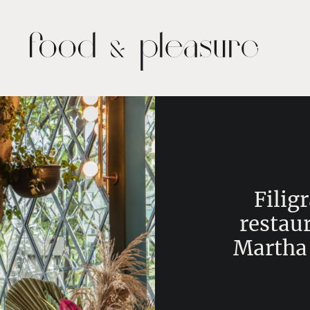
Filig
restaur
Martha 