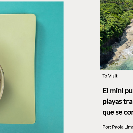
To Visit
El mini p
playas tr
que se co
Por:
Paola Lim