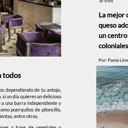
To Visit
La mejor 
queso ado
un centro
coloniales
Por:
Paola Lim
a todos
ios dependiendo de tu antojo,
 si un día quieres un delicioso
o a una barra independiente y
mo puerquitos de piloncillo,
entas, entre otros.
jares a base de vegetales y