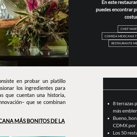
En este restaura
puedes encontrar pla
costu
CHEF MAR
COMIDA MEXICANA T
RESTAURANTE M
siste en probar un platillo
usionar los ingredientes para
s que cuentan una historia,
innovación– que se combinan
8 terrazas 
más emblem
Bueno, boni
CANA MÁS BONITOS DE LA
CDMX por 
Los 50 res