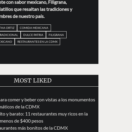
nte con sabor mexicano, Filigrana,
tillos que resaltan las tradiciones y
mbres de nuestro país.
THA ORTIZ
COMIDA MEXICANA
RADICIONAL
DULCE PATRIA
FILIGRANA
EXICANO
RESTAURANTES EN LA CDMX
MOST LIKED
para comer y beber con vistas a los monumentos
áticos de la CDMX
to y barato: 11 restaurantes muy ricos en la
menos de $400 pesos
taurantes más bonitos de la CDMX