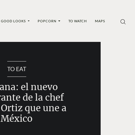
GOOD LOOKS
POPCORN
TO WATCH
MAPS
TO EAT
rana: el nuevo
ante de la chef
Ortiz que une a
México