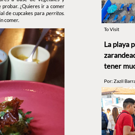
e probar. ¿Quieres ir a comer
ial de cupcakes para
perritos
.
in comer.
To Visit
La playa 
zarandead
tener muc
Por:
Zazil Barr