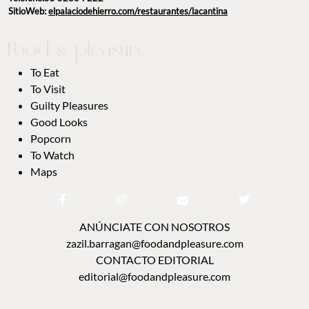
SitioWeb:
elpalaciodehierro.com/restaurantes/lacantina
To Eat
To Visit
Guilty Pleasures
Good Looks
Popcorn
To Watch
Maps
ANÚNCIATE CON NOSOTROS
zazil.barragan@foodandpleasure.com
CONTACTO EDITORIAL
editorial@foodandpleasure.com