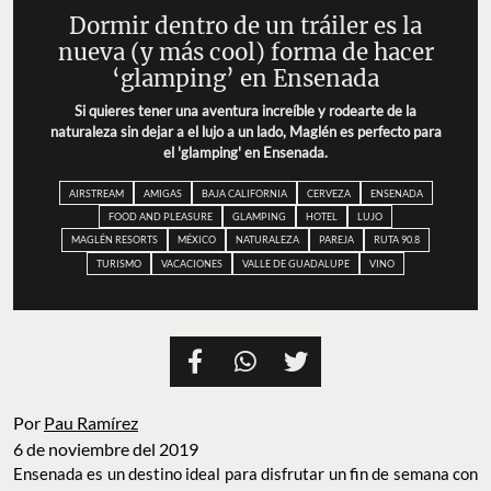
Dormir dentro de un tráiler es la
nueva (y más cool) forma de hacer
‘glamping’ en Ensenada
Si quieres tener una aventura increíble y rodearte de la
naturaleza sin dejar a el lujo a un lado, Maglén es perfecto para
el 'glamping' en Ensenada.
AIRSTREAM
AMIGAS
BAJA CALIFORNIA
CERVEZA
ENSENADA
FOOD AND PLEASURE
GLAMPING
HOTEL
LUJO
MAGLÉN RESORTS
MÉXICO
NATURALEZA
PAREJA
RUTA 90.8
TURISMO
VACACIONES
VALLE DE GUADALUPE
VINO
Por
Pau Ramírez
6 de noviembre del 2019
Ensenada es un destino ideal para disfrutar un fin de semana con