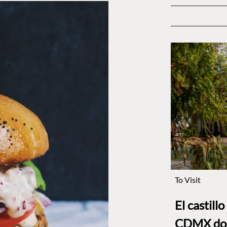
To Visit
El castill
CDMX dond