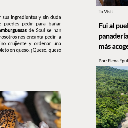
To Visit
r sus ingredientes y sin duda
e puedes pedir para bañar
Fui al pu
amburguesas
de Soul se han
panadería
nosotros nos encanta pedir la
ino crujiente y ordenar una
más acog
leto en queso. ¡Queso, queso
Por:
Elena Egui